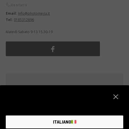
Contatti
Email:
Info@photomega.it
Tel:
0185312896
Matedì-Sabato 9-13 15.30-19
ITALIANO