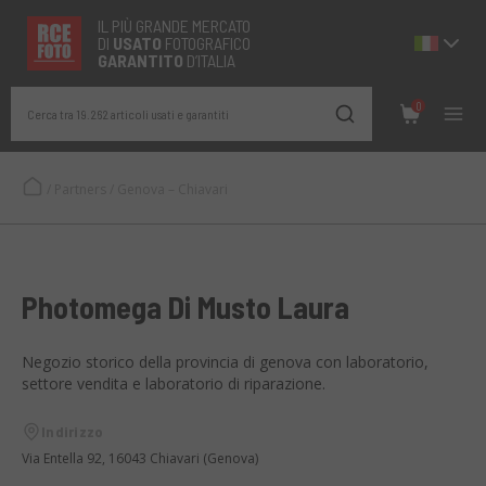
IL PIÙ GRANDE MERCATO
DI
USATO
FOTOGRAFICO
GARANTITO
D’ITALIA
0
Cerca tra 19.262 articoli usati e garantiti
/
Partners
/
Genova – Chiavari
Photomega Di Musto Laura
Negozio storico della provincia di genova con laboratorio,
settore vendita e laboratorio di riparazione.
Indirizzo
Via Entella 92, 16043 Chiavari (Genova)