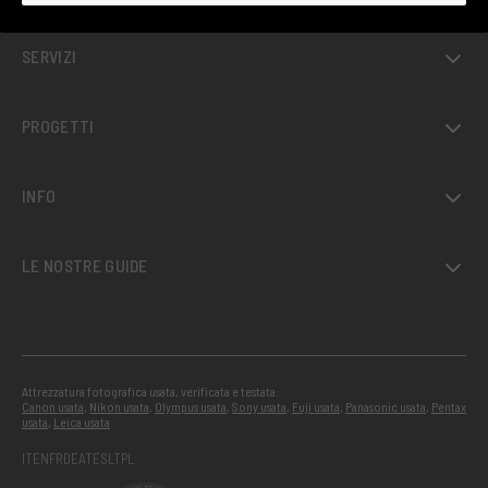
SERVIZI
PROGETTI
INFO
LE NOSTRE GUIDE
Attrezzatura fotografica usata, verificata e testata:
Canon usata
,
Nikon usata
,
Olympus usata
,
Sony usata
,
Fuji usata
,
Panasonic usata
,
Pentax
usata
,
Leica usata
IT
EN
FR
DE
AT
ES
LT
PL