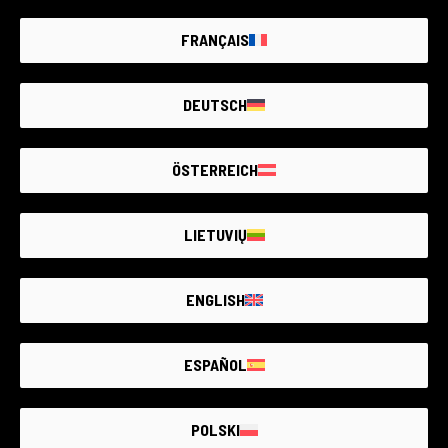
FRANÇAIS
DEUTSCH
ÖSTERREICH
LIETUVIŲ
IL PIÙ GRANDE MERCATO
ENGLISH
DI
USATO
FOTOGRAFICO
GARANTITO
D’ITALIA
ESPAÑOL
POLSKI
USATO GARANTITO