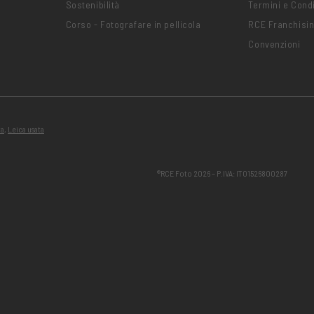
Sostenibilità
Termini e Condi
Corso - Fotografare in pellicola
RCE Franchisi
Convenzioni
ta
,
Leica usata
®RCE Foto 2026 – P.IVA: IT01526800287