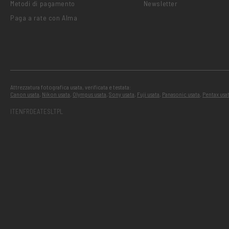
Metodi di pagamento
Newsletter
Paga a rate con Alma
Attrezzatura fotografica usata, verificata e testata:
Canon usata
,
Nikon usata
,
Olympus usata
,
Sony usata
,
Fuji usata
,
Panasonic usata
,
Pentax usa
IT
EN
FR
DE
AT
ES
LT
PL