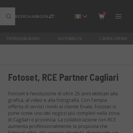
0
RICERCA AVANZATA
PROMOZIONI NUOVO
SOSTENIBILITÀ
LAVORA CON NOI
Chiudi
Totale: €
0
Fotoset, RCE Partner Cagliari
Fotoset è l’evoluzione di oltre 25 anni dedicati alla
grafica, al video e alla fotografia. Con l’ampia
offerta di servizi rivolti al cliente finale, Fotoset si
pone come uno dei negozi più completi nella zona
di Cagliari e provincia. La collaborazione con RCE
aumenta professionalmente la proposta che
Fotoset offre alla propria clientela, diventando un