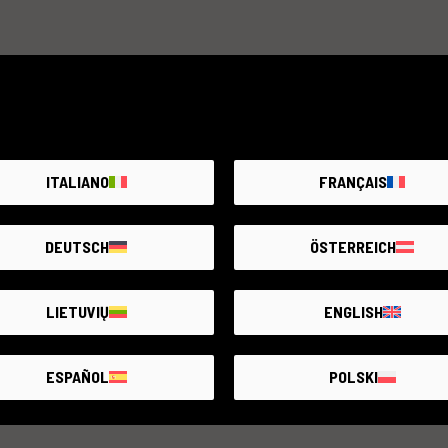
ITALIANO
FRANÇAIS
DEUTSCH
ÖSTERREICH
LIETUVIŲ
ENGLISH
ESPAÑOL
POLSKI