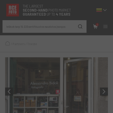
THE LARGEST
SECOND-
HAND
PHOTO MARKET
GUARANTEED
UP TO
4 YEARS
0
Ieškok tarp 19.225 sertifikuotos naudotos įrangos
/
Partners
/
Trieste