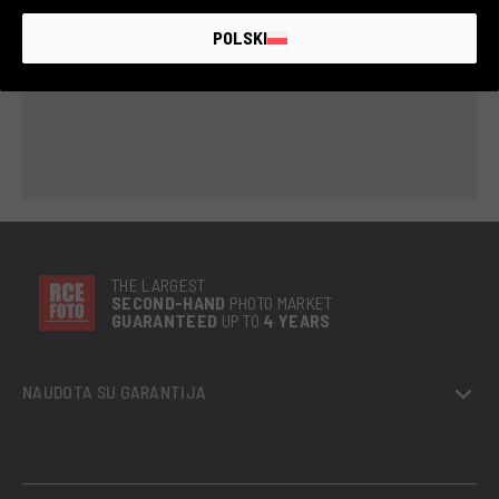
POLSKI
THE LARGEST
SECOND-
HAND
PHOTO MARKET
GUARANTEED
UP TO
4 YEARS
NAUDOTA SU GARANTIJA