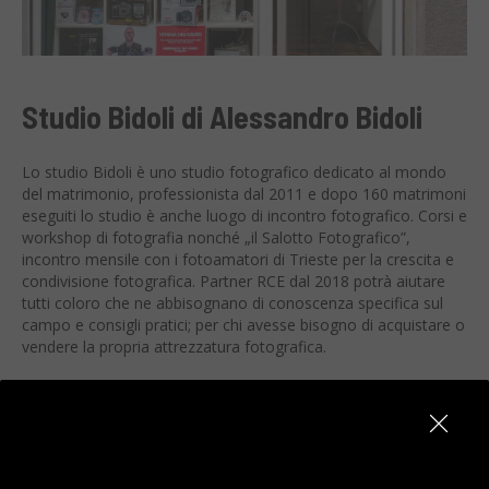
Studio Bidoli di Alessandro Bidoli
Lo studio Bidoli è uno studio fotografico dedicato al mondo
del matrimonio, professionista dal 2011 e dopo 160 matrimoni
eseguiti lo studio è anche luogo di incontro fotografico. Corsi e
workshop di fotografia nonché „il Salotto Fotografico”,
incontro mensile con i fotoamatori di Trieste per la crescita e
condivisione fotografica. Partner RCE dal 2018 potrà aiutare
tutti coloro che ne abbisognano di conoscenza specifica sul
campo e consigli pratici; per chi avesse bisogno di acquistare o
vendere la propria attrezzatura fotografica.
Adresas
Via della Concordia 1, Trieste
Kontaktai