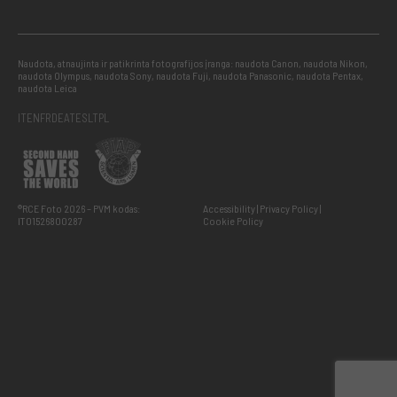
Naudota, atnaujinta ir patikrinta fotografijos įranga: naudota Canon, naudota Nikon,
naudota Olympus, naudota Sony, naudota Fuji, naudota Panasonic, naudota Pentax,
naudota Leica
IT
EN
FR
DE
AT
ES
LT
PL
®RCE Foto 2026 – PVM kodas:
Accessibility
Privacy Policy
IT01526800287
Cookie Policy