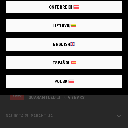
ÖSTERREICH
LIETUVIŲ
ENGLISH
ESPAÑOL
POLSKI
THE LARGEST
SECOND-
HAND
PHOTO MARKET
GUARANTEED
UP TO
4 YEARS
NAUDOTA SU GARANTIJA