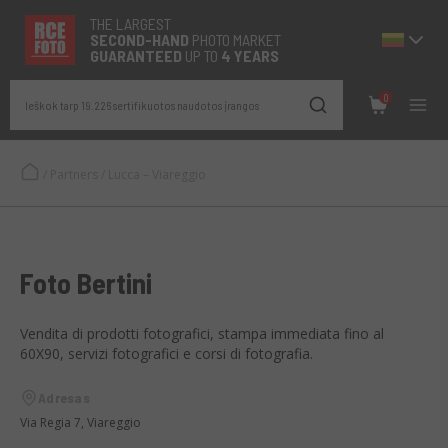
THE LARGEST
SECOND-
HAND
PHOTO MARKET
GUARANTEED
UP TO
4 YEARS
0
Ieškok tarp 19.226 sertifikuotos naudotos įrangos
/
Partners
/
Lucca – Viareggio
Foto Bertini
Vendita di prodotti fotografici, stampa immediata fino al
60X90, servizi fotografici e corsi di fotografia.
Adresas
Via Regia 7, Viareggio