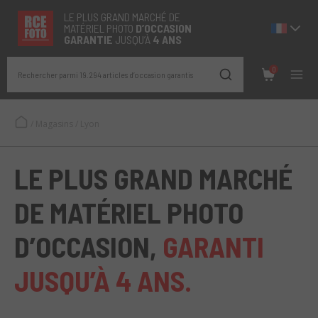
LE PLUS GRAND MARCHÉ DE
MATÉRIEL PHOTO
D’OCCASION
GARANTIE
JUSQU’À
4 ANS
0
Rechercher parmi 19.294 articles d’occasion garantis
/
Magasins
/
Lyon
LE PLUS GRAND MARCHÉ
DE MATÉRIEL PHOTO
D’OCCASION,
GARANTI
JUSQU’À 4 ANS.