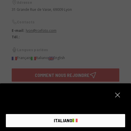
Adresse
31 Grande Rue de Vaise, 69009 Lyon
Contacts
E-mail:
lyon@rcefoto.com
Tél.:
Langues parlées
Français
Italiano
English
COMMENT NOUS REJOINDRE
ÉCHANGEZ VOTRE ANCIEN MATÉRIEL PHOTO
ITALIANO
Nos partenaires