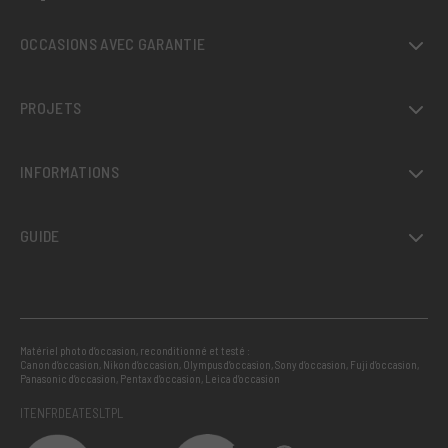
OCCASIONS AVEC GARANTIE
PROJETS
INFORMATIONS
GUIDE
Matériel photo d’occasion, reconditionné et testé :
Canon d’occasion
,
Nikon d’occasion
,
Olympus d’occasion
,
Sony d’occasion
,
Fuji d’occasion
,
Panasonic d’occasion
,
Pentax d’occasion
,
Leica d’occasion
IT
EN
FR
DE
AT
ES
LT
PL