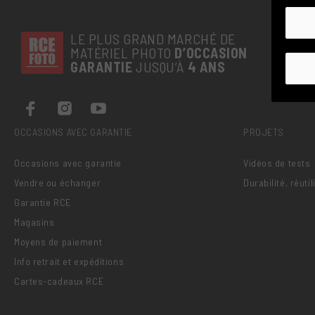
LE PLUS GRAND MARCHÉ DE
MATÉRIEL PHOTO
D’OCCASION
GARANTIE
JUSQU’À
4 ANS
OCCASIONS AVEC GARANTIE
PROJETS
Occasions avec garantie
Vidéos de tests
Vendre ou échanger
Durabilité, réuti
Garantie RCE
Magasins
Moyens de paiement
Info retrait et expéditions
Cartes-cadeaux RCE