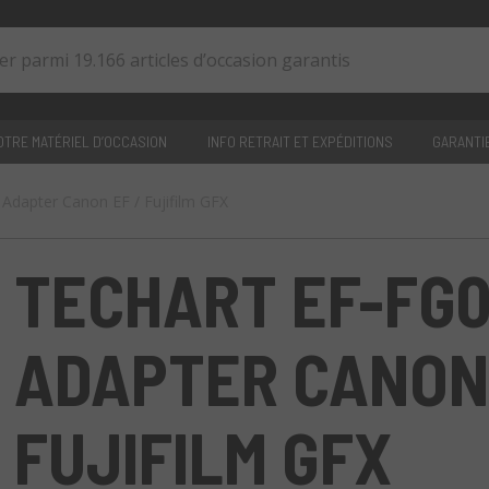
TRE MATÉRIEL D’OCCASION
INFO RETRAIT ET EXPÉDITIONS
GARANTI
Adapter Canon EF / Fujifilm GFX
0
articles
TECHART EF-FG0
ADAPTER CANON 
FUJIFILM GFX