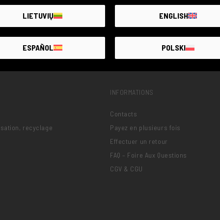
LIETUVIŲ
ENGLISH
ESPAÑOL
POLSKI
INFORMATIONS
Contacts
lisation, recyclage
Payez en plusieurs fois
Effectuer un retour
FAQ – Foire Aux Questions
CGV & CGU