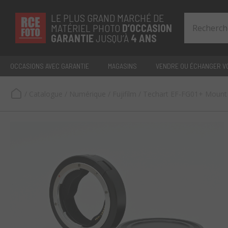
LE PLUS GRAND MARCHÉ DE
MATÉRIEL PHOTO
D’OCCASION
GARANTIE
JUSQU’À
4 ANS
OCCASIONS AVEC GARANTIE
MAGASINS
VENDRE OU ÉCHANGER VO
/
Catalogue
/
Numérique
/
Fujifilm
/
Techart EF-FG01+ Mount 