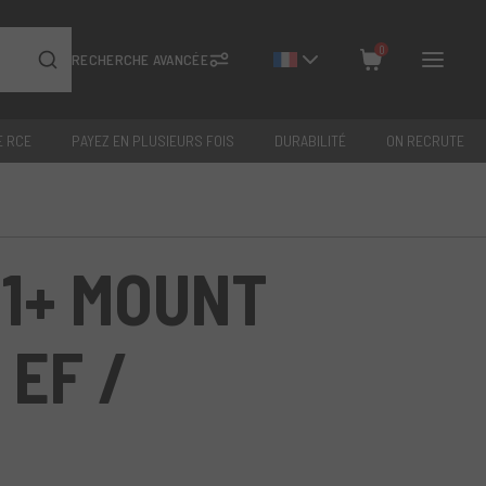
0
RECHERCHE AVANCÉE
E RCE
PAYEZ EN PLUSIEURS FOIS
DURABILITÉ
ON RECRUTE
Fermer
Total: €
0
1+ MOUNT
EF /