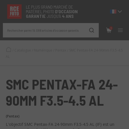
LE PLUS GRAND MARCHÉ DE
MATÉRIEL PHOTO
D’OCCASION
GARANTIE
JUSQU’À
4 ANS
0
Rechercher parmi 19.088 articles d’occasion garantis
/
Catalogue
/
Numérique
/
Pentax
/
SMC Pentax-FA 24-90mm F3.5-4.5
AL
SMC PENTAX-FA 24-
90MM F3.5-4.5 AL
(Pentax)
L'objectif SMC Pentax-FA 24-90mm F3.5-4.5 AL (IF) est un