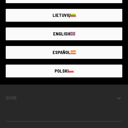
LE PLUS GRAND MARCHÉ DE
MATÉRIEL PHOTO
D’OCCASION
GARANTIE
JUSQU’À
4 ANS
LIETUVIŲ
ENGLISH
OCCASIONS AVEC GARANTIE
ESPAÑOL
PROJETS
POLSKI
INFORMATIONS
GUIDE