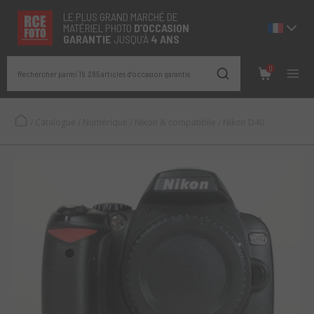
LE PLUS GRAND MARCHÉ DE
MATÉRIEL PHOTO
D’OCCASION
GARANTIE
JUSQU’À
4 ANS
0
Rechercher parmi 19.285 articles d’occasion garantis
/
Catalogue
/
Numérique
/
Nikon & compatibile
/
Nikon D40