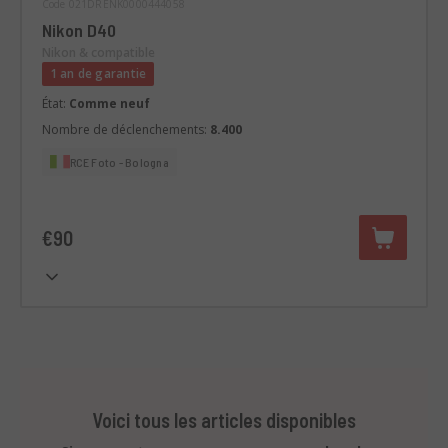
Code 021DRENK0000444058
Nikon D40
Nikon & compatible
1 an de garantie
État:
Comme neuf
Nombre de déclenchements:
8.400
RCE Foto - Bologna
€90
Voici tous les articles disponibles