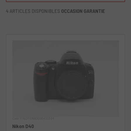
Nikon D40 est l'option idéale pour les photographes en
déplacement, professionnels ou débutants. Sa facilité
4 ARTICLES DISPONIBLES
OCCASION GARANTIE
d'utilisation et sa qualité d'image le rendent parfait pour
divers scénarios d'utilisation - des portraits aux photos de
voyage.
Code 016DRENK0000430334
Nikon D40