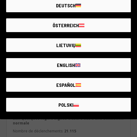
DEUTSCH
ÖSTERREICH
LIETUVIŲ
ENGLISH
ESPAÑOL
Code 002DRENK0000387932
Nikon D40
Nikon & compatible
POLSKI
2 ans de garantie
État:
Quelques légers signes d'usure dûs à une utilisation
normale
Nombre de déclenchements:
21.115