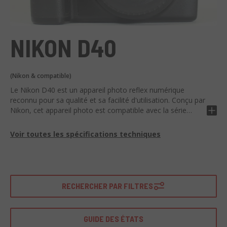
NIKON D40
(Nikon & compatible)
Le Nikon D40 est un appareil photo reflex numérique
reconnu pour sa qualité et sa facilité d'utilisation. Conçu par
Nikon, cet appareil photo est compatible avec la série
d'objectifs Nikon, assurant ainsi une vaste gamme
d'opportunités créatives.
Voir toutes les spécifications techniques
Le Nikon D40 offre une résolution de 6,1 mégapixels, vous
permettant d'imprimer vos photos jusqu'à des tailles
d'affiche. Cet appareil photo comprend également un écran
LCD de 2,5", un capteur CCD, un mode de prise de vue en
RECHERCHER PAR FILTRES
continu et un système de traitement d'image Nikon
EXPEED.
GUIDE DES ÉTATS
Grâce à sa légèreté et à ses dimensions compactes, le