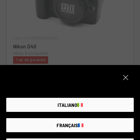
Code 011DRENK0000425637
Nikon D40
Nikon & compatible
1 an de garantie
État:
Comme neuf
Nombre de déclenchements:
11.250
RCE Foto - Ravenna
ITALIANO
€110
FRANÇAIS