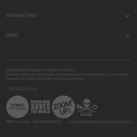
INFORMATIONS
GUIDE
Matériel photo d’occasion, reconditionné et testé :
Canon d’occasion
,
Nikon d’occasion
,
Olympus d’occasion
,
Sony d’occasion
,
Fuji d’occasion
,
Panasonic d’occasion
,
Pentax d’occasion
,
Leica d’occasion
IT
EN
FR
DE
AT
ES
LT
PL
®RCE Foto 2026 – TVA: IT01526800287
Accessibility
Privacy Policy
Cookie Policy