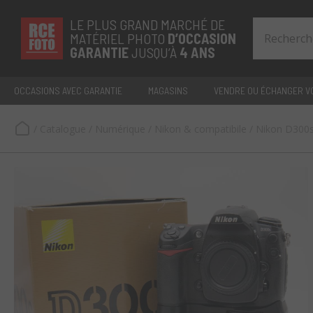
LE PLUS GRAND MARCHÉ DE
MATÉRIEL PHOTO
D’OCCASION
GARANTIE
JUSQU’À
4 ANS
OCCASIONS AVEC GARANTIE
MAGASINS
VENDRE OU ÉCHANGER VO
/
Catalogue
/
Numérique
/
Nikon & compatibile
/
Nikon D300