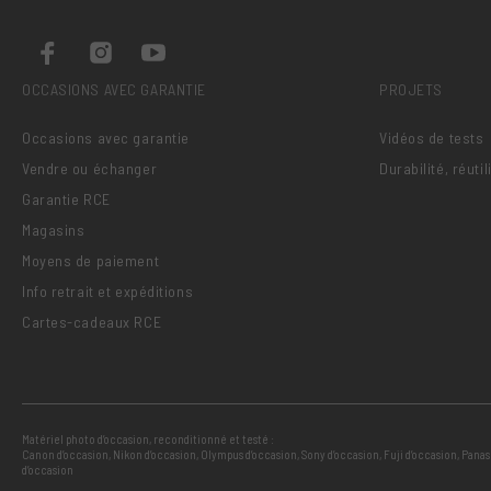
OCCASIONS AVEC GARANTIE
PROJETS
Occasions avec garantie
Vidéos de tests
Vendre ou échanger
Durabilité, réuti
Garantie RCE
Magasins
Moyens de paiement
Info retrait et expéditions
Cartes-cadeaux RCE
Matériel photo d’occasion, reconditionné et testé :
Canon d’occasion
,
Nikon d’occasion
,
Olympus d’occasion
,
Sony d’occasion
,
Fuji d’occasion
,
Panas
d’occasion