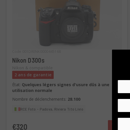
Code 001DRENK0000445168
Nikon D300s
Nikon & compatible
2 ans de garantie
État:
Quelques légers signes d'usure dûs à une
utilisation normale
Nombre de déclenchements:
28.100
RCE Foto - Padova, Riviera Tito Livio
€320