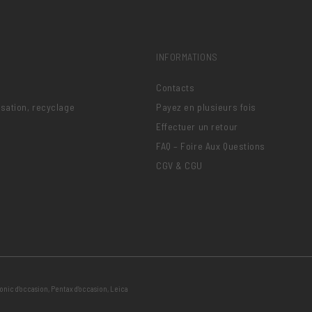
INFORMATIONS
Contacts
lisation, recyclage
Payez en plusieurs fois
Effectuer un retour
FAQ – Foire Aux Questions
CGV & CGU
onic d’occasion
,
Pentax d’occasion
,
Leica