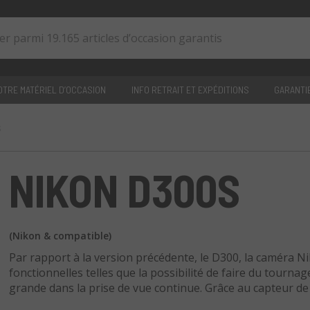
TRE MATÉRIEL D’OCCASION
INFO RETRAIT ET EXPÉDITIONS
GARANTI
s
0
articles
NIKON D300S
(Nikon & compatible)
Par rapport à la version précédente, le D300, la caméra 
fonctionnelles telles que la possibilité de faire du tourna
grande dans la prise de vue continue. Grâce au capteur d
assure des images d'excellente qualité et s'avère adapté