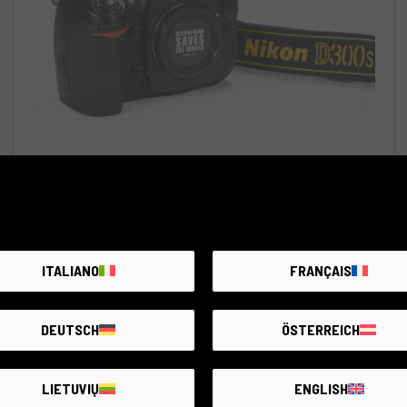
Code 018DRENK0000446354
Nikon D300s
Nikon & compatible
2 ans de garantie
État:
Quelques légers signes d'usure dûs à une
ITALIANO
FRANÇAIS
utilisation normale
Nombre de déclenchements:
27.050
DEUTSCH
ÖSTERREICH
RCE Foto - Aprilia
LIETUVIŲ
ENGLISH
€300