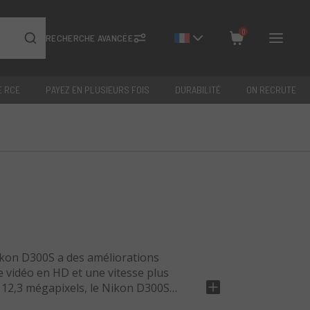
0
RECHERCHE AVANCÉE
E RCE
PAYEZ EN PLUSIEURS FOIS
DURABILITÉ
ON RECRUTE
Fermer
Total: €
0
Nikon D300S a des améliorations
ge vidéo en HD et une vitesse plus
e 12,3 mégapixels, le Nikon D300S
s aux photos avec de grandes