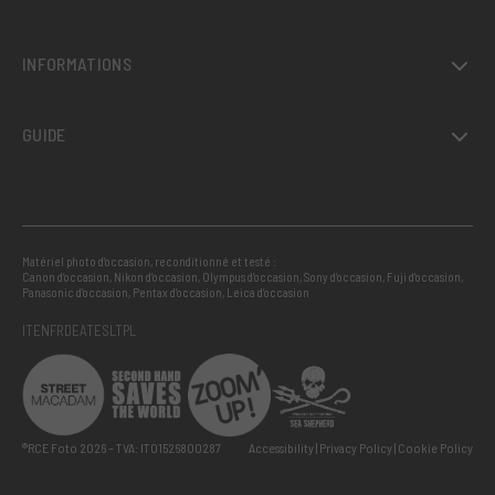
INFORMATIONS
GUIDE
Matériel photo d’occasion, reconditionné et testé :
Canon d’occasion
,
Nikon d’occasion
,
Olympus d’occasion
,
Sony d’occasion
,
Fuji d’occasion
,
Panasonic d’occasion
,
Pentax d’occasion
,
Leica d’occasion
IT
EN
FR
DE
AT
ES
LT
PL
®RCE Foto 2026 – TVA: IT01526800287
Accessibility
Privacy Policy
Cookie Policy