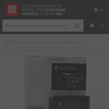
LE PLUS GRAND MARCHÉ DE
MATÉRIEL PHOTO
D’OCCASION
GARANTIE
JUSQU’À
4 ANS
0
Rechercher parmi 19.294 articles d’occasion garantis
/
Catalogue
/
Numérique
/
Leica
/
Leica M-Monochrom