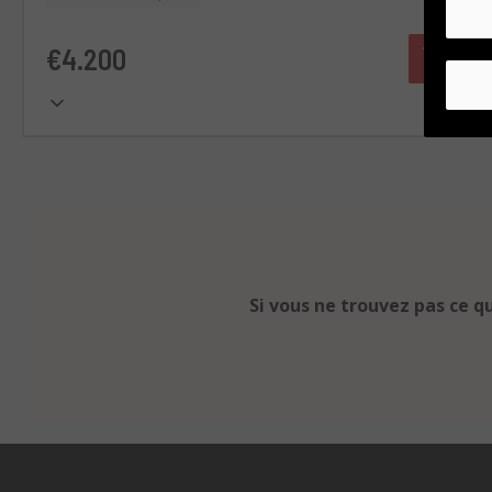
€4.200
Si vous ne trouvez pas ce q