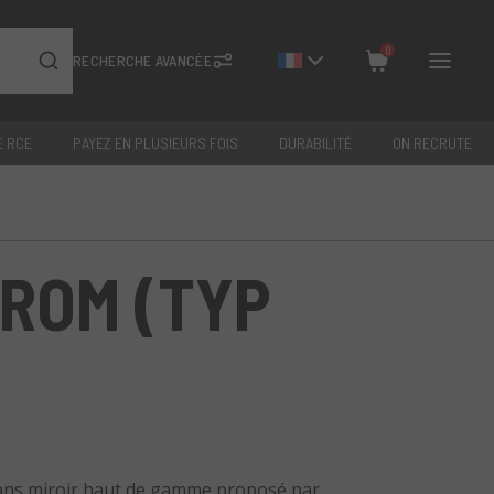
0
RECHERCHE AVANCÉE
E RCE
PAYEZ EN PLUSIEURS FOIS
DURABILITÉ
ON RECRUTE
Fermer
Total: €
0
ROM (TYP
sans miroir haut de gamme proposé par