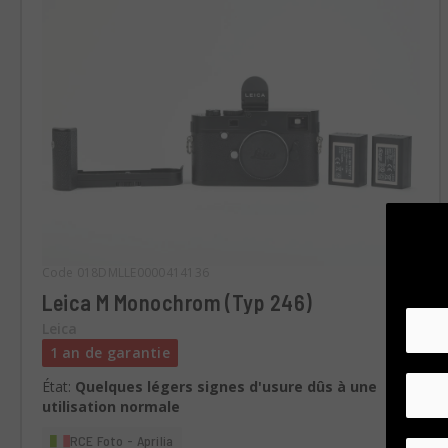
Code 018DMLLE0000414136
Leica M Monochrom (Typ 246)
Leica
1 an de garantie
État:
Quelques légers signes d'usure dûs à une
utilisation normale
RCE Foto - Aprilia