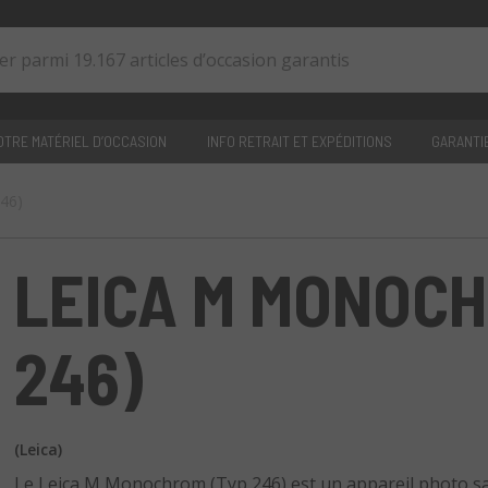
TRE MATÉRIEL D’OCCASION
INFO RETRAIT ET EXPÉDITIONS
GARANTI
46)
0
articles
LEICA M MONOCH
246)
(Leica)
Le Leica M Monochrom (Typ 246) est un appareil photo 