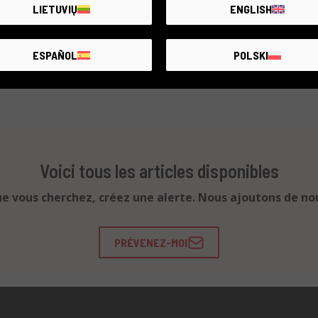
LIETUVIŲ
ENGLISH
ESPAÑOL
POLSKI
Voici tous les articles disponibles
ue vous cherchez, créez une alerte. Nous ajoutons de no
PRÉVENEZ-MOI