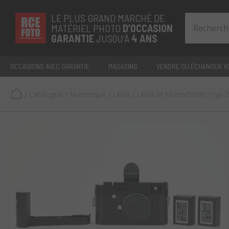
LE PLUS GRAND MARCHÉ DE
MATÉRIEL PHOTO
D’OCCASION
GARANTIE
JUSQU’À
4 ANS
OCCASIONS AVEC GARANTIE
MAGASINS
VENDRE OU ÉCHANGER VO
/
Catalogue
/
Numérique
/
Leica
/
Leica M Monochrom (Typ 2