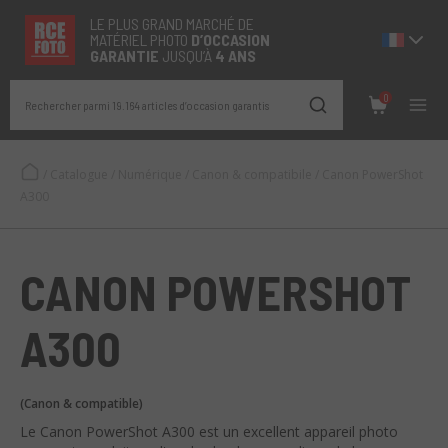
LE PLUS GRAND MARCHÉ DE
MATÉRIEL PHOTO
D’OCCASION
GARANTIE
JUSQU’À
4 ANS
0
Rechercher parmi 19.164 articles d’occasion garantis
/
Catalogue
/
Numérique
/
Canon & compatibile
/
Canon PowerShot
A300
CANON POWERSHOT
A300
(Canon & compatible)
Le Canon PowerShot A300 est un excellent appareil photo