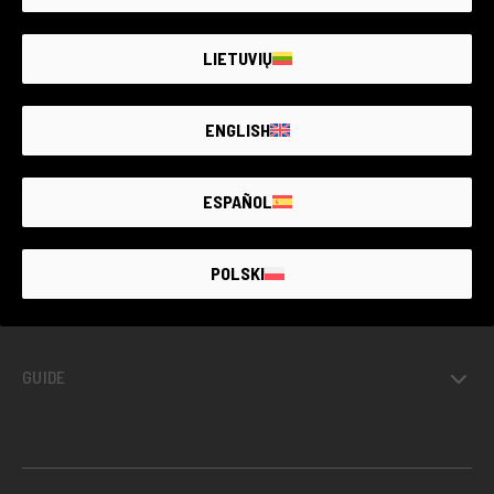
LE PLUS GRAND MARCHÉ DE
MATÉRIEL PHOTO
D’OCCASION
GARANTIE
JUSQU’À
4 ANS
LIETUVIŲ
ENGLISH
OCCASIONS AVEC GARANTIE
ESPAÑOL
PROJETS
POLSKI
INFORMATIONS
GUIDE