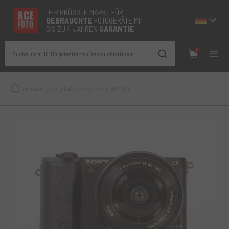
DER GRÖSSTE MARKT FÜR
GEBRAUCHTE
FOTOGERÄTE MIT
BIS ZU 4 JAHREN
GARANTIE
0
Suche unter 19.118 garantierten Gebrauchtartikeln
/
Katalog
/
Digital
/
Sony
/
Sony A5100