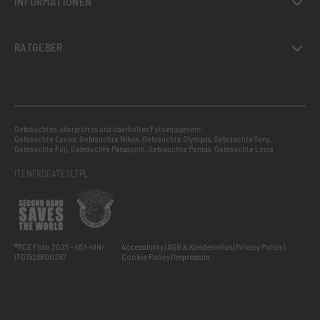
INFORMATIONEN
RATGEBER
Gebrauchtes, überprüftes und überholtes Fotoequipment:
Gebrauchte Canon
,
Gebrauchte Nikon
,
Gebrauchte Olympus
,
Gebrauchte Sony
,
Gebrauchte Fuji
,
Gebrauchte Panasonic
,
Gebrauchte Pentax
,
Gebrauchte Leica
IT
EN
FR
DE
AT
ES
LT
PL
®RCE Foto 2026 – USt-IdNr.:
Accessibility
AGB & Kundeninfos
Privacy Policy
IT01526800287
Cookie Policy
Impressum