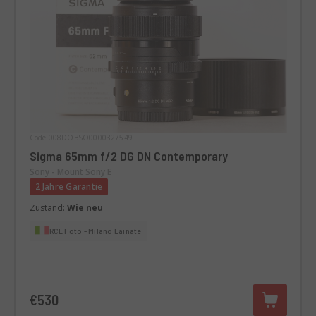
Code 008DOBSO0000327549
Sigma 65mm f/2 DG DN Contemporary
Sony - Mount Sony E
2 Jahre Garantie
Zustand:
Wie neu
RCE Foto - Milano Lainate
€530