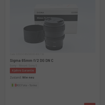
Code 020DOBSO0000406136
Sigma 65mm f/2 DG DN C
Sony - Mount Sony E
4 Jahre Garantie
Zustand:
Wie neu
RCE Foto - Torino