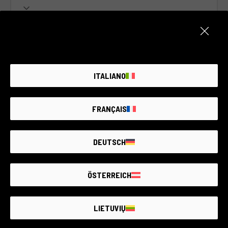
ITALIANO
FRANÇAIS
DEUTSCH
ÖSTERREICH
Code 016DOBSO0000426651
Sigma 65mm f/2 DG DN C
Sony - Mount Sony E
LIETUVIŲ
4 Jahre Garantie