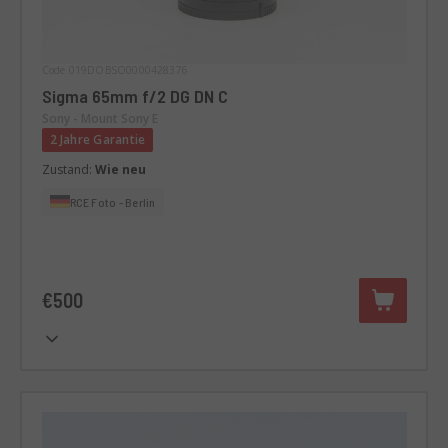
Code 019DOBSO0000428376
Sigma 65mm f/2 DG DN C
Sony - Mount Sony E
2 Jahre Garantie
Zustand:
Wie neu
RCE Foto - Berlin
€500