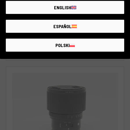
Zustand:
Wie neu
ENGLISH
RCE Foto - Salerno - Cava
ESPAÑOL
€520
POLSKI