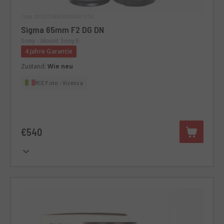
Code 005DOBSO0000421950
Sigma 65mm F2 DG DN
Sony - Mount Sony E
4 Jahre Garantie
Zustand:
Wie neu
RCE Foto - Vicenza
€540