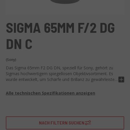
SIGMA 65MM F/2 DG
DN C
(Sony)
Das Sigma 65mm F2 DG DN, speziell für Sony, gehört zu
Sigmas hochwertigem spiegellosen Objektivsortiment. Es
wurde entwickelt, um Schärfe und Brillanz zu gewährleisten
und ist ideal für professionelle und Amateurfotografen.
Alle technischen Spezifikationen anzeigen
Das Sigma 65mm verfügt über eine maximale
Blendenöffnung von F2, die sich für Aufnahmen bei
wechselnden Lichtverhältnissen eignet. Ausgestattet mit DG
DN-Technologie, stellt es hohe Leistungsstandards sicher.
Sein schlankes und kompaktes Design erleichtert den
NACH FILTERN SUCHEN
Transport, ohne die Effizienz zu beeinträchtigen.