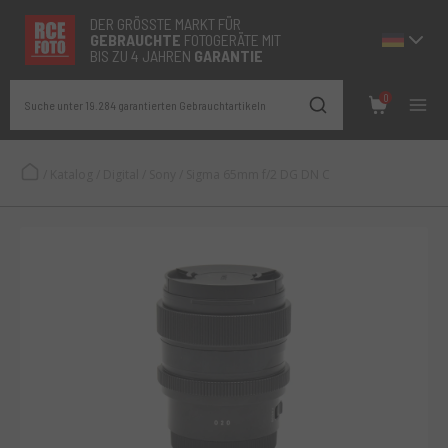
DER GRÖSSTE MARKT FÜR
GEBRAUCHTE
FOTOGERÄTE MIT
BIS ZU 4 JAHREN
GARANTIE
0
Suche unter 19.284 garantierten Gebrauchtartikeln
/
Katalog
/
Digital
/
Sony
/
Sigma 65mm f/2 DG DN C