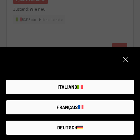
Zustand:
Wie neu
RCE Foto - Milano Lainate
€200
ITALIANO
FRANÇAIS
DEUTSCH