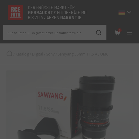
DER GRÖSSTE MARKT FÜR
GEBRAUCHTE
FOTOGERÄTE MIT
BIS ZU 4 JAHREN
GARANTIE
0
Suche unter 19.176 garantierten Gebrauchtartikeln
/
Katalog
/
Digital
/
Sony
/
Samyang 35mm T1.5 AS UMC II