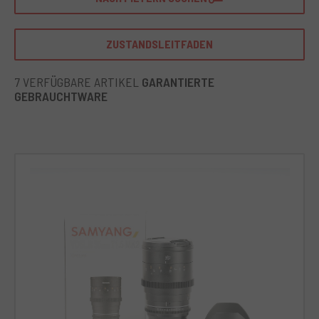
minimieren und die Schärfe zu erhöhen. Ausgestattet mit
einer speziell für spiegellose Kameras bestimmten Sony-
Halterung.
ZUSTANDSLEITFADEN
Das Samyang 35mm ist das ideale Objektiv für Fotografen,
die die Welt der Straßen-, Porträt- und
7 VERFÜGBARE ARTIKEL
GARANTIERTE
Landschaftsfotografie vertiefen wollen. Perfekt, um
GEBRAUCHTWARE
faszinierende Details und Geschichten aufzunehmen, in
denen die Perspektive entscheidend ist.