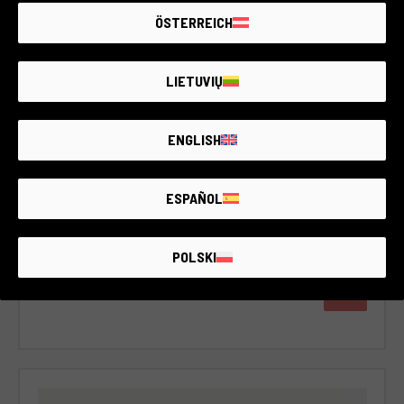
ÖSTERREICH
LIETUVIŲ
Code 019DOBSO0000356719
Samyang 35mm T1.5 AS UMC II
Sony
ENGLISH
2 Jahre Garantie
Zustand:
Wie neu
ESPAÑOL
RCE Foto - Berlin
POLSKI
€180