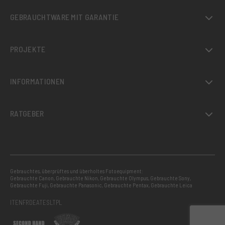
GEBRAUCHTWARE MIT GARANTIE
PROJEKTE
INFORMATIONEN
RATGEBER
Gebrauchtes, überprüftes und überholtes Fotoequipment:
Gebrauchte Canon
,
Gebrauchte Nikon
,
Gebrauchte Olympus
,
Gebrauchte Sony
,
Gebrauchte Fuji
,
Gebrauchte Panasonic
,
Gebrauchte Pentax
,
Gebrauchte Leica
IT
EN
FR
DE
AT
ES
LT
PL