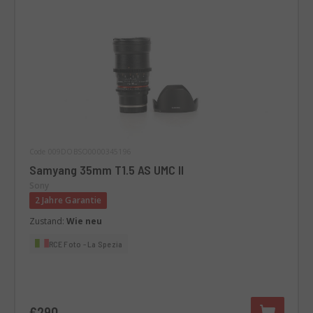
Code 009DOBSO0000345196
Samyang 35mm T1.5 AS UMC II
Sony
2 Jahre Garantie
Zustand:
Wie neu
RCE Foto - La Spezia
€290