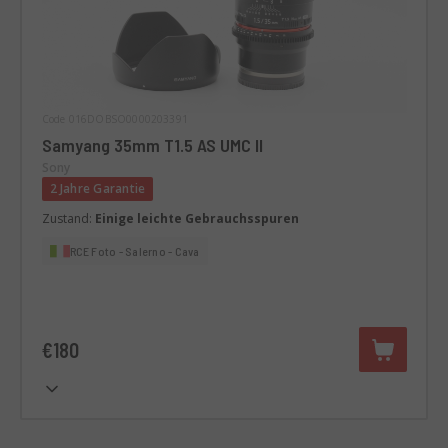
Code 016DOBSO0000203391
Samyang 35mm T1.5 AS UMC II
Sony
2 Jahre Garantie
Zustand:
Einige leichte Gebrauchsspuren
RCE Foto - Salerno - Cava
€180