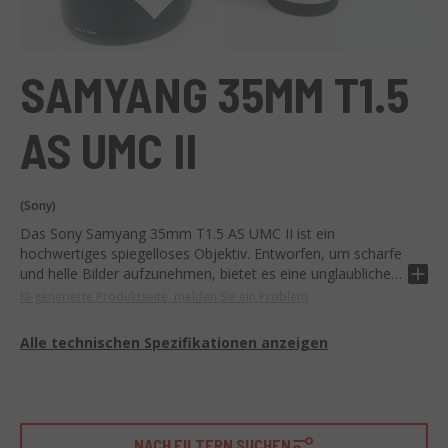
SAMYANG 35MM T1.5
AS UMC II
(Sony)
Das Sony Samyang 35mm T1.5 AS UMC II ist ein
hochwertiges spiegelloses Objektiv. Entworfen, um scharfe
und helle Bilder aufzunehmen, bietet es eine unglaubliche
Auflösung und einen außergewöhnlichen
KI-generierte Produktseite, melden Sie ein Problem
Tiefenschärfebereich.
Alle technischen Spezifikationen anzeigen
Charakterisiert durch eine maximale Blende von T1.5,
ermöglicht es auch unter schlechten Lichtverhältnissen
exzellente Aufnahmen. Es verfügt ebenfalls über eine
optische Formel mit asphärischen (AS) Elementen und einer
UMC-Mehrschichtvergütung, um Aberrationen zu
NACH FILTERN SUCHEN