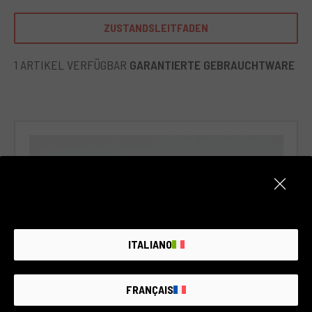
Aufnahmegeschwindigkeit geht bis zu 12 fps, was sie zu
einer optimalen Wahl für Action-Fotografie macht.
ZUSTANDSLEITFADEN
Ideale für professionelle Fotografen und Hobbyisten, die
auf der Suche nach einem Werkzeug sind, um ihre
1 ARTIKEL VERFÜGBAR
GARANTIERTE GEBRAUCHTWARE
Kreativität am besten auszudrücken. Mit ihrer Überlegenheit
in der Schwarz-Weiß-Wiedergabe ist sie perfekt für Porträts,
Landschaften oder jedes Szenario, in dem das Spiel von
Licht und Schatten der Hauptaspekt des Bildes ist.
ITALIANO
FRANÇAIS