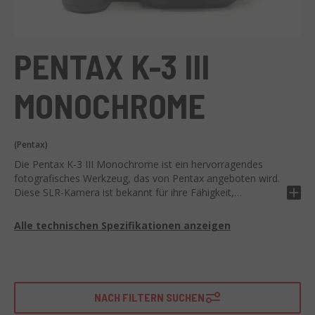
PENTAX K-3 III
MONOCHROME
(Pentax)
Die Pentax K-3 III Monochrome ist ein hervorragendes
fotografisches Werkzeug, das von Pentax angeboten wird.
Diese SLR-Kamera ist bekannt für ihre Fähigkeit,
hochwertige monochrome Bilder aufzunehmen, und
verbessert die Ausdruckskraft Ihrer Werke erheblich.
Alle technischen Spezifikationen anzeigen
Die K-3 III Monochrome verfügt über beeindruckende
technische Eigenschaften. Ausgestattet mit einem
hochauflösenden 25,7-Megapixel-APS-C-CMOS-Sensor,
zeigt sie Fähigkeiten bei schlechten Lichtverhältnissen und
NACH FILTERN SUCHEN
erfasst jedes Detail genau. Ihre kontinuierliche