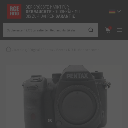
DER GRÖSSTE MARKT FÜR
GEBRAUCHTE
FOTOGERÄTE MIT
BIS ZU 4 JAHREN
GARANTIE
0
Suche unter 19.176 garantierten Gebrauchtartikeln
/
Katalog
/
Digital
/
Pentax
/
Pentax K-3 III Monochrome