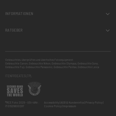
INFORMATIONEN
RATGEBER
Gebrauchtes, überprüftes und überholtes Fotoequipment:
Gebrauchte Canon
,
Gebrauchte Nikon
,
Gebrauchte Olympus
,
Gebrauchte Sony
,
Gebrauchte Fuji
,
Gebrauchte Panasonic
,
Gebrauchte Pentax
,
Gebrauchte Leica
IT
EN
FR
DE
AT
ES
LT
PL
®RCE Foto 2026 – USt-IdNr.:
Accessibility
AGB & Kundeninfos
Privacy Policy
IT01526800287
Cookie Policy
Impressum