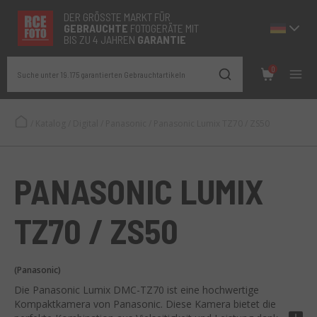
DER GRÖSSTE MARKT FÜR
GEBRAUCHTE
FOTOGERÄTE MIT
BIS ZU 4 JAHREN
GARANTIE
0
Suche unter 19.175 garantierten Gebrauchtartikeln
/
Katalog
/
Digital
/
Panasonic
/
Panasonic Lumix TZ70 / ZS50
PANASONIC LUMIX
TZ70 / ZS50
(Panasonic)
Die Panasonic Lumix DMC-TZ70 ist eine hochwertige
Kompaktkamera von Panasonic. Diese Kamera bietet die