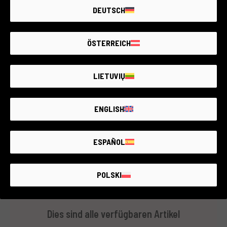
Code 009DCOPA0000424247
DEUTSCH
Panasonic Lumix FZ38 / FZ35
Panasonic
1 Jahr Garantie
ÖSTERREICH
Zustand:
Einige leichte Gebrauchsspuren
RCE Foto - La Spezia
LIETUVIŲ
ENGLISH
€140
ESPAÑOL
POLSKI
Dies sind alle verfügbaren Artikel