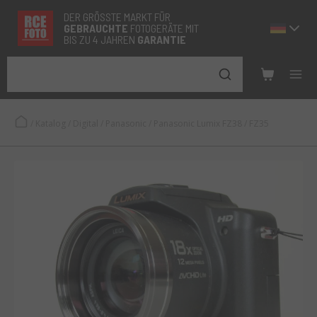
DER GRÖSSTE MARKT FÜR
GEBRAUCHTE
FOTOGERÄTE MIT
BIS ZU 4 JAHREN
GARANTIE
/
Katalog
/
Digital
/
Panasonic
/
Panasonic Lumix FZ38 / FZ35