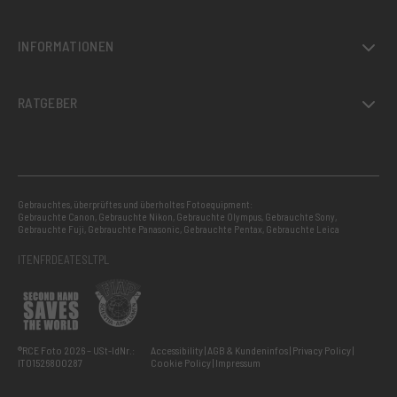
INFORMATIONEN
RATGEBER
Gebrauchtes, überprüftes und überholtes Fotoequipment:
Gebrauchte Canon
,
Gebrauchte Nikon
,
Gebrauchte Olympus
,
Gebrauchte Sony
,
Gebrauchte Fuji
,
Gebrauchte Panasonic
,
Gebrauchte Pentax
,
Gebrauchte Leica
IT
EN
FR
DE
AT
ES
LT
PL
®RCE Foto 2026 – USt-IdNr.:
Accessibility
AGB & Kundeninfos
Privacy Policy
IT01526800287
Cookie Policy
Impressum