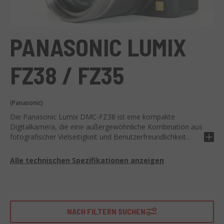
PANASONIC LUMIX
FZ38 / FZ35
(Panasonic)
Die Panasonic Lumix DMC-FZ38 ist eine kompakte
Digitalkamera, die eine außergewöhnliche Kombination aus
fotografischer Vielseitigkeit und Benutzerfreundlichkeit
bietet.
Alle technischen Spezifikationen anzeigen
Dieses Modell verfügt über einen 12,1-Megapixel-Sensor,
ein Leica-Objektiv mit 18-fachem optischen Zoom, Full-HD-
Video und ein exklusives Bildstabilisierungssystem. Es hat
auch kreative Modi und Wi-Fi-Konnektivität.
NACH FILTERN SUCHEN
Die Lumix DMC-FZ38 ist die ideale Option für