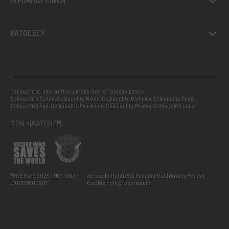
RATGEBER
Gebrauchtes, überprüftes und überholtes Fotoequipment:
Gebrauchte Canon
,
Gebrauchte Nikon
,
Gebrauchte Olympus
,
Gebrauchte Sony
,
Gebrauchte Fuji
,
Gebrauchte Panasonic
,
Gebrauchte Pentax
,
Gebrauchte Leica
IT
EN
FR
DE
AT
ES
LT
PL
®RCE Foto 2026 – USt-IdNr.:
Accessibility
AGB & Kundeninfos
Privacy Policy
IT01526800287
Cookie Policy
Impressum