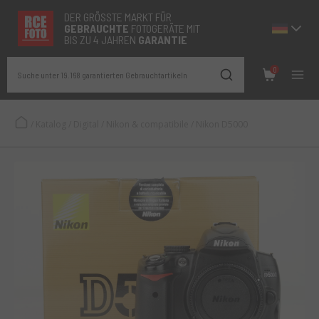
DER GRÖSSTE MARKT FÜR
GEBRAUCHTE
FOTOGERÄTE MIT
BIS ZU 4 JAHREN
GARANTIE
0
Suche unter 19.168 garantierten Gebrauchtartikeln
/
Katalog
/
Digital
/
Nikon & compatibile
/
Nikon D5000