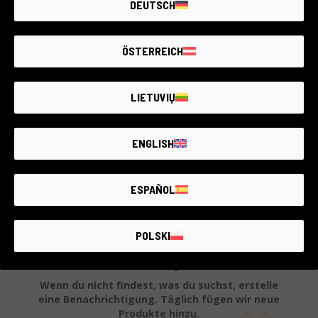
DEUTSCH
Nikon & compatible
2 Jahre Garantie
Zustand:
Wie neu
ÖSTERREICH
Anzahl Auslösungen:
1
RCE Foto - La Spezia
LIETUVIŲ
€190
ENGLISH
ESPAÑOL
POLSKI
Dies sind alle verfügbaren Artikel
Wenn du nicht findest, was du suchst, erstelle
eine Benachrichtigung. Täglich fügen wir neue
Produkte hinzu.