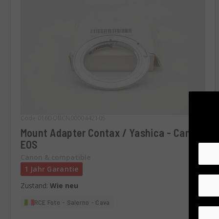
Code 016DOBCN0000442105
Mount Adapter Contax / Yashica - Canon
EOS
Canon & compatible
1 Jahr Garantie
Zustand:
Wie neu
RCE Foto - Salerno - Cava