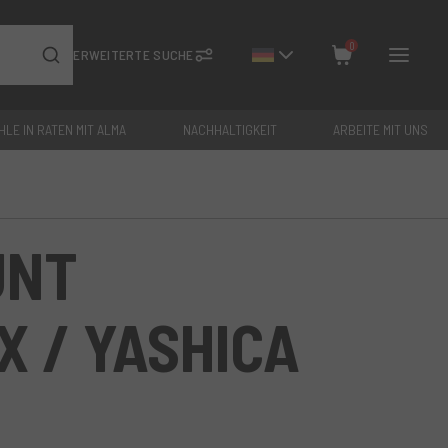
0
ERWEITERTE SUCHE
HLE IN RATEN MIT ALMA
NACHHALTIGKEIT
ARBEITE MIT UNS
Schließen
Gesamt: €
0
UNT
 / YASHICA