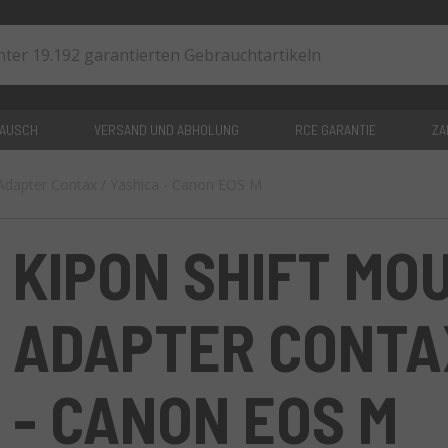
TAUSCH
VERSAND UND ABHOLUNG
RCE GARANTIE
ZA
Adapter Contax / Yashica - Canon EOS M
0
artikel
KIPON SHIFT MO
ADAPTER CONTAX
- CANON EOS M