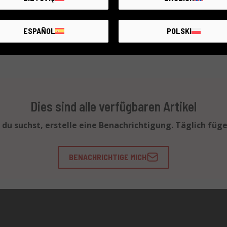
€40
ESPAÑOL
POLSKI
Dies sind alle verfügbaren Artikel
 du suchst, erstelle eine Benachrichtigung. Täglich füg
BENACHRICHTIGE MICH