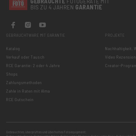
GEBRAUCHTE
FOTOGERÄTE MIT
BIS ZU 4 JAHREN
GARANTIE
GEBRAUCHTWARE MIT GARANTIE
PROJEKTE
Katalog
Nachhaltigkeit,
Verkauf oder Tausch
Video Rezensio
RCE Garantie: 2 oder 4 Jahre
Creator-Progr
Shops
Zahlungsmethoden
Zahle in Raten mit Alma
RCE Gutschein
Gebrauchtes, überprüftes und überholtes Fotoequipment: