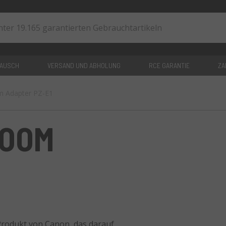
TAUSCH
VERSAND UND ABHOLUNG
RCE GARANTIE
ZA
 Adapter PZ-E1
0
artikel
ZOOM
rodukt von Canon, das darauf