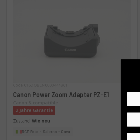
Code 016DOBCN0000444861
Canon Power Zoom Adapter PZ-E1
Canon & compatible
2 Jahre Garantie
Zustand:
Wie neu
RCE Foto - Salerno - Cava