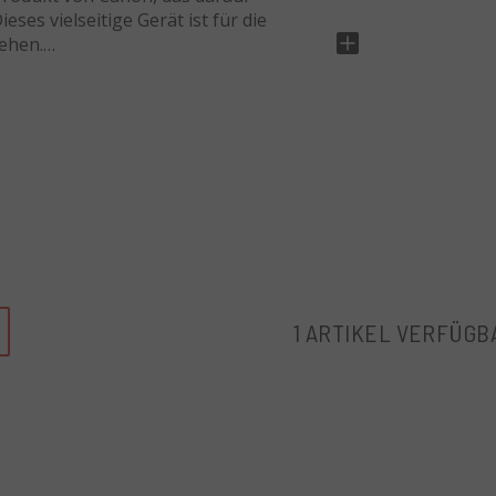
eses vielseitige Gerät ist für die
sehen.
der Videoaufnahme, ist der PZ-E1-
ionen durchzuführen. Es wird von vier
ne einstellbare Zoomgeschwindigkeit. Es
m f/3.5-5.6 IS USM.
ehör für professionelle Fotografen und
schen. Es ist perfekt für Situationen,
 wie zum Beispiel bei Dokumentationen,
1 ARTIKEL VERFÜGB