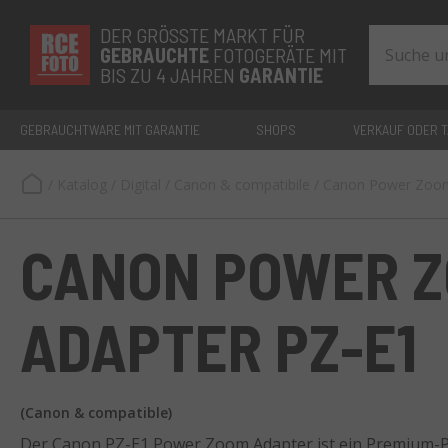
DER GRÖSSTE MARKT FÜR
GEBRAUCHTE
FOTOGERÄTE MIT
BIS ZU 4 JAHREN
GARANTIE
GEBRAUCHTWARE MIT GARANTIE
SHOPS
VERKAUF ODER 
/
Katalog
/
Digital
/
Canon & compatibile
/
Canon Power Zoom
CANON POWER 
ADAPTER PZ-E1
(Canon & compatible)
Der Canon PZ-E1 Power Zoom Adapter ist ein Premium-P