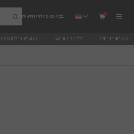
0
ERWEITERTE SUCHE
HLE IN RATEN MIT ALMA
NACHHALTIGKEIT
ARBEITE MIT UNS
Schließen
Gesamt: €
0