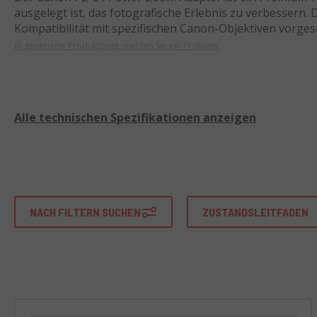
ausgelegt ist, das fotografische Erlebnis zu verbessern. Di
Kompatibilität mit spezifischen Canon-Objektiven vorge
KI-generierte Produktseite, melden Sie ein Problem
Bekannt für sein sanftes und präzises Zoomen während 
Adapter in der Lage, langsame oder schnelle Zoomoperat
AAA-Batterien betrieben, ist extrem leicht und bietet ei
ist auch kompatibel mit Objektiven wie dem EF-S 18-135m
Alle technischen Spezifikationen anzeigen
Der Canon PZ-E1 Power Zoom Adapter ist das ideale Zub
Filmemacher, die mehr Kontrolle über ihre Aufnahmen wün
in denen ein sanftes und leises Zoomen erforderlich ist,
Interviews oder Sportveranstaltungen.
NACH FILTERN SUCHEN
ZUSTANDSLEITFADEN