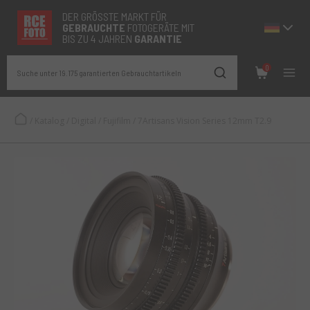
DER GRÖSSTE MARKT FÜR
GEBRAUCHTE
FOTOGERÄTE MIT
BIS ZU 4 JAHREN
GARANTIE
0
Suche unter 19.175 garantierten Gebrauchtartikeln
/
Katalog
/
Digital
/
Fujifilm
/
7Artisans Vision Series 12mm T2.9