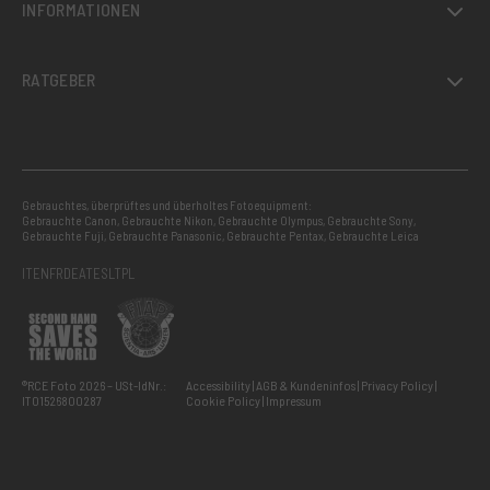
INFORMATIONEN
RATGEBER
Gebrauchtes, überprüftes und überholtes Fotoequipment:
Gebrauchte Canon
,
Gebrauchte Nikon
,
Gebrauchte Olympus
,
Gebrauchte Sony
,
Gebrauchte Fuji
,
Gebrauchte Panasonic
,
Gebrauchte Pentax
,
Gebrauchte Leica
IT
EN
FR
DE
AT
ES
LT
PL
®RCE Foto 2026 – USt-IdNr.:
Accessibility
AGB & Kundeninfos
Privacy Policy
IT01526800287
Cookie Policy
Impressum