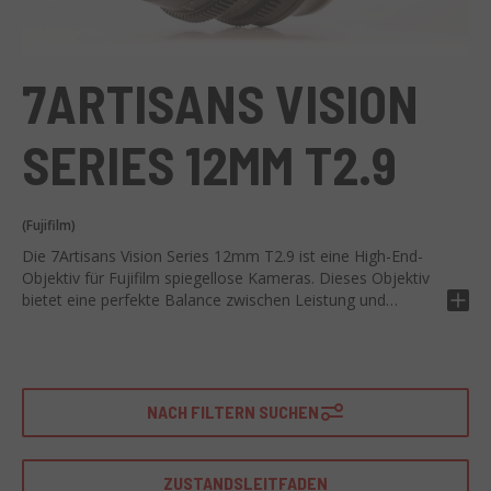
7ARTISANS VISION
SERIES 12MM T2.9
(Fujifilm)
Die 7Artisans Vision Series 12mm T2.9 ist eine High-End-
Objektiv für Fujifilm spiegellose Kameras. Dieses Objektiv
bietet eine perfekte Balance zwischen Leistung und
Tragbarkeit, was es zu einem unverzichtbaren Element für
jeden Foto-Enthusiasten macht.
Ausgestattet mit einer maximalen Blende von T2.9 bietet
das 12mm-Objektiv eine präzise und ansprechende
NACH FILTERN SUCHEN
manuelle Fokussierung. Die 12-Lamellen-Blende trägt zur
Erzeugung einer attraktiven Hintergrundunschärfe für die
Porträtfotografie bei. Das optische Design reduziert auch
ZUSTANDSLEITFADEN