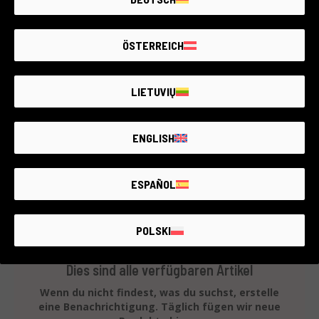
Fujifilm
4 Jahre Garantie
ÖSTERREICH
Zustand:
Einige leichte Gebrauchsspuren
RCE Foto - Aprilia
LIETUVIŲ
ENGLISH
€190
ESPAÑOL
POLSKI
Dies sind alle verfügbaren Artikel
Wenn du nicht findest, was du suchst, erstelle
eine Benachrichtigung. Täglich fügen wir neue