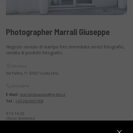
Photographer Marrali Giuseppe
Negozio servizio di stampa foto immediata servizi fotografici,
vendita di prodotti fotografici.
Adresse
Via Palma, 11 92027 Licata (AG)
Kontakte
E-Mail:
marraligiuseppe@virgilio.it
Tel.:
+39 3924331908
9-13-16-20
chiuso domenica