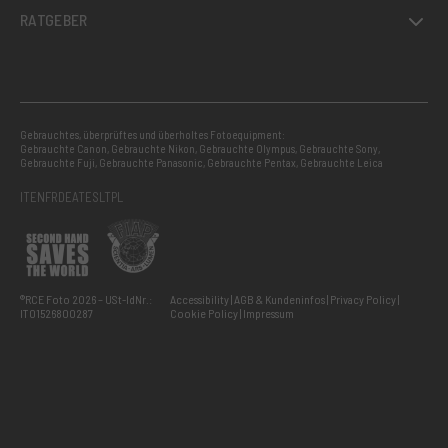
RATGEBER
Gebrauchtes, überprüftes und überholtes Fotoequipment:
Gebrauchte Canon
,
Gebrauchte Nikon
,
Gebrauchte Olympus
,
Gebrauchte Sony
,
Gebrauchte Fuji
,
Gebrauchte Panasonic
,
Gebrauchte Pentax
,
Gebrauchte Leica
IT
EN
FR
DE
AT
ES
LT
PL
®RCE Foto 2026 – USt-IdNr.:
Accessibility
AGB & Kundeninfos
Privacy Policy
IT01526800287
Cookie Policy
Impressum