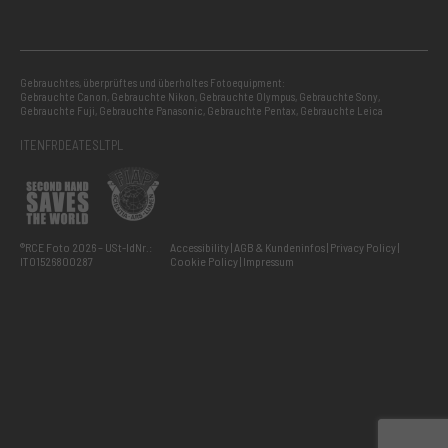
Gebrauchtes, überprüftes und überholtes Fotoequipment:
Gebrauchte Canon
,
Gebrauchte Nikon
,
Gebrauchte Olympus
,
Gebrauchte Sony
,
Gebrauchte Fuji
,
Gebrauchte Panasonic
,
Gebrauchte Pentax
,
Gebrauchte Leica
IT
EN
FR
DE
AT
ES
LT
PL
®RCE Foto 2026 – USt-IdNr.:
Accessibility
AGB & Kundeninfos
Privacy Policy
IT01526800287
Cookie Policy
Impressum