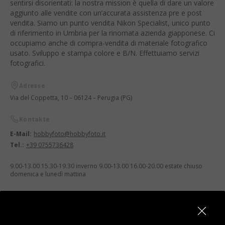
sentirsi disorientati: la nostra mission è quella di dare un valore
aggiunto alle vendite con un’accurata assistenza pre e post
vendita. Siamo un punto vendita Nikon Specialist, unico punto
di riferimento in Umbria per la rinomata azienda giapponese. Ci
occupiamo anche di compra-vendita di materiale fotografico
usato. Sviluppo e stampa colore e B/N. Effettuiamo servizi
fotografici.
Adresse
Via del Coppetta, 10 – 06124 – Perugia (PG)
Kontakte
E-Mail:
hobbyfoto@hobbyfoto.it
Tel.:
+39 0755736428
9.00-13.00 15.30-19.30 inverno 9.00-13.00 16.00-20.00 estate chiuso
domenica e lunedì mattina