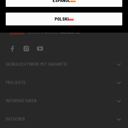
ESPAÑOL
POLSKI
DER GRÖSSTE MARKT FÜR
GEBRAUCHTE
FOTOGERÄTE MIT
BIS ZU 4 JAHREN
GARANTIE
GEBRAUCHTWARE MIT GARANTIE
PROJEKTE
INFORMATIONEN
RATGEBER