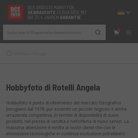
DER GRÖSSTE MARKT FÜR
GEBRAUCHTE
FOTOGERÄTE MIT
BIS ZU 4 JAHREN
GARANTIE
0
Suche unter 19.176 garantierten Gebrauchtartikeln
/
Partners
/
Perugia
Hobbyfoto di Rotelli Angela
Hobbyfoto è punto di riferimento del mercato fotografico
perugiano dal 1978; pur essendo un piccolo negozio è anche
un’azienda competitiva, in termini di disponibilità di nuovi
prodotti, nel prezzo di vendita e nell’offerta di nuovi servizi. La
massima attenzione è rivolta ai nostri clienti che con le
innovazioni tecnologiche in continua evoluzione potrebbero