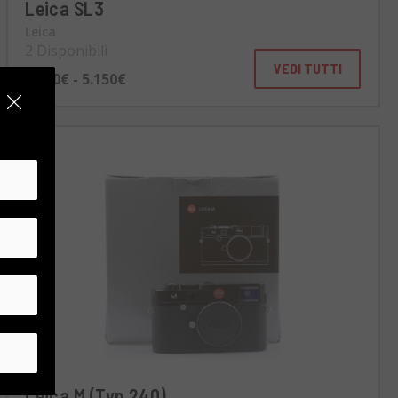
Leica SL3
Leica
2 Disponibili
VEDI TUTTI
4.890€ - 5.150€
Leica M (Typ 240)