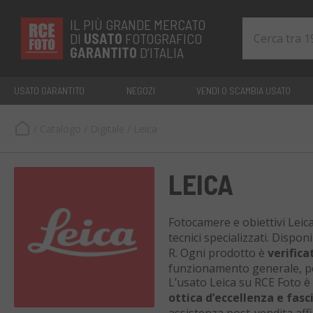
IL PIÙ GRANDE MERCATO
DI
USATO
FOTOGRAFICO
GARANTITO
D’ITALIA
USATO GARANTITO
NEGOZI
VENDI O SCAMBIA USATO
/
Catalogo
/
Digitale
/
Leica
LEICA
Fotocamere e obiettivi Leica
tecnici specializzati. Dispon
R. Ogni prodotto è
verifica
funzionamento generale, per
L’usato Leica su RCE Foto è
ottica d’eccellenza e fas