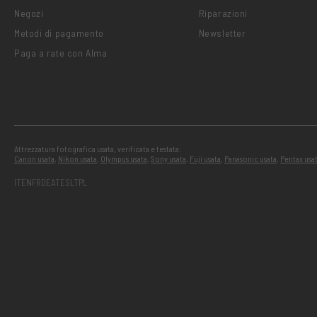
Negozi
Riparazioni
Metodi di pagamento
Newsletter
Paga a rate con Alma
Attrezzatura fotografica usata, verificata e testata:
Canon usata
,
Nikon usata
,
Olympus usata
,
Sony usata
,
Fuji usata
,
Panasonic usata
,
Pentax usa
IT
EN
FR
DE
AT
ES
LT
PL