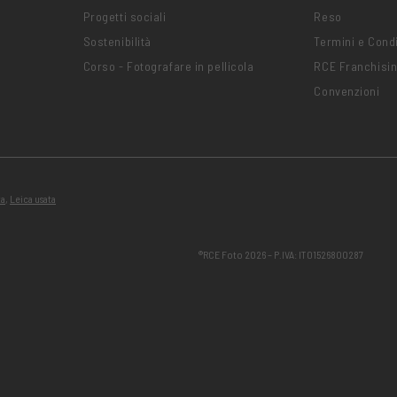
Progetti sociali
Reso
Sostenibilità
Termini e Condi
Corso - Fotografare in pellicola
RCE Franchisi
Convenzioni
ta
,
Leica usata
®RCE Foto 2026 – P.IVA: IT01526800287