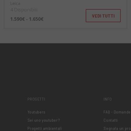
Leica
4 Disponibili
VEDI TUTTI
1.590€ - 1.650€
PROGETTI
INFO
Youtubers
FAQ - Domande
Sei uno youtuber?
Contatti
Progetti ambientali
Segnala un pr