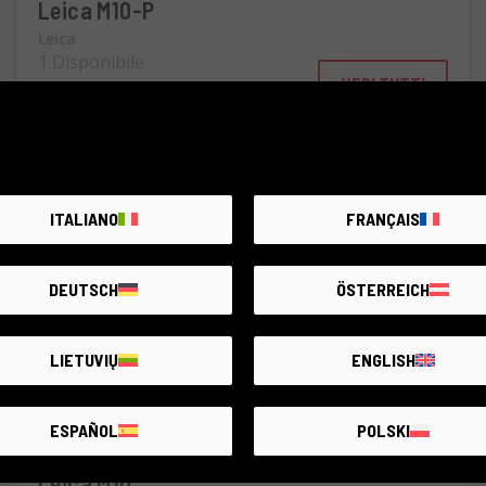
Leica M10-P
Leica
1 Disponibile
VEDI TUTTI
6.990€
ITALIANO
FRANÇAIS
DEUTSCH
ÖSTERREICH
LIETUVIŲ
ENGLISH
ESPAÑOL
POLSKI
Leica M10