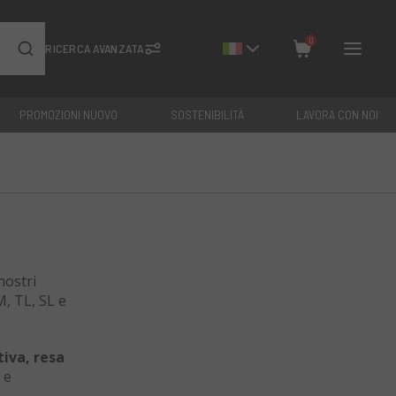
0
RICERCA AVANZATA
PROMOZIONI NUOVO
SOSTENIBILITÀ
LAVORA CON NOI
Chiudi
Totale: €
0
nostri
M, TL, SL e
tiva, resa
 e