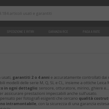
SPEDIZIONE E RITIRI
GARANZIA RCE
PAGA A RATE
0
articoli
 usati,
garantiti 2 o 4 anni
e accuratamente controllati dai 
ibili modelli delle serie M, Q, SL e CL, insieme a ottiche Leica 
to in ogni dettaglio
: sensore, otturatore, mirino, ghiere e
 assicurare prestazioni impeccabili anche sull’usato.
 pensato per fotografi esigenti che cercano
qualità costrut
cino intramontabile
, con la sicurezza di una garanzia estesa