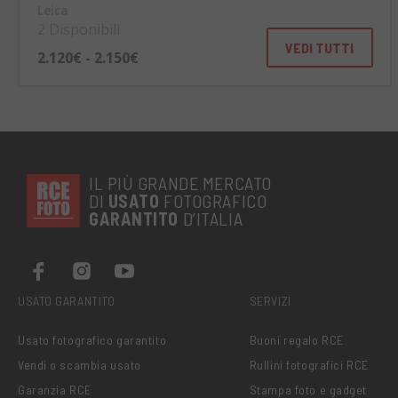
Leica
2 Disponibili
VEDI TUTTI
2.120€ - 2.150€
IL PIÙ GRANDE MERCATO
DI
USATO
FOTOGRAFICO
GARANTITO
D’ITALIA
USATO GARANTITO
SERVIZI
Usato fotografico garantito
Buoni regalo RCE
Vendi o scambia usato
Rullini fotografici RCE
Garanzia RCE
Stampa foto e gadget