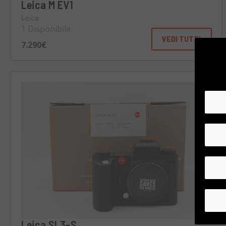
Leica M EV1
Leica
1 Disponibile
VEDI TUTTI
7.290€
Leica SL3-S