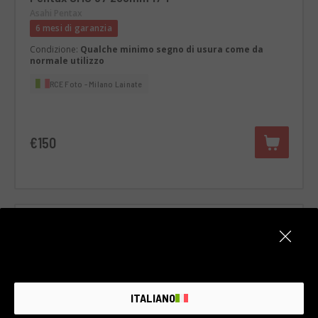
Asahi Pentax
6 mesi di garanzia
Condizione:
Qualche minimo segno di usura come da
normale utilizzo
RCE Foto - Milano Lainate
€150
ITALIANO