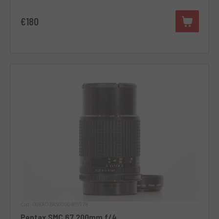
€180
Cod. 008AOBAS0000405978
Pentax SMC 67 200mm f/4