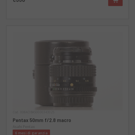
Cod. 008AOBAS0000343025
Pentax 50mm f/2.8 macro
Asahi Pentax
6 mesi di garanzia