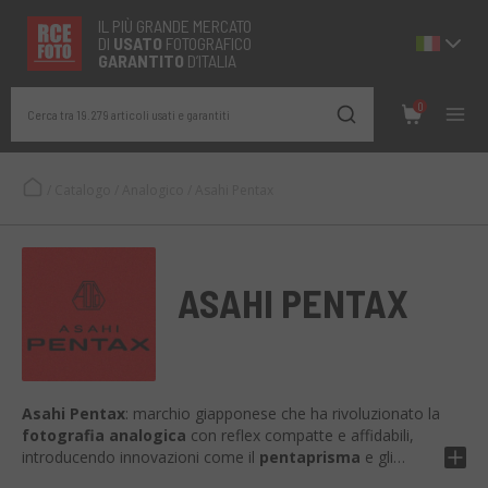
IL PIÙ GRANDE MERCATO
DI
USATO
FOTOGRAFICO
GARANTITO
D’ITALIA
0
Cerca tra 19.279 articoli usati e garantiti
/
Catalogo
/
Analogico
/
Asahi Pentax
ASAHI PENTAX
Asahi Pentax
: marchio giapponese che ha rivoluzionato la
fotografia analogica
con reflex compatte e affidabili,
introducendo innovazioni come il
pentaprisma
e gli
obiettivi
Takumar
, celebri per la loro resa ottica. Le