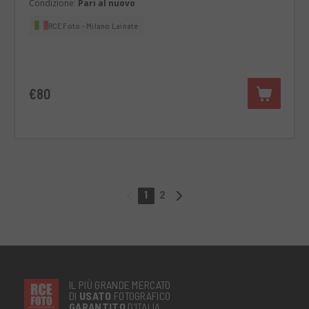
Condizione:
Pari al nuovo
RCE Foto - Milano Lainate
€80
1
2
IL PIÙ GRANDE MERCATO
DI
USATO
FOTOGRAFICO
GARANTITO
D’ITALIA