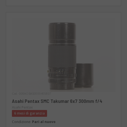
Cod. 008AOBAS0000405807
Asahi Pentax SMC Takumar 6x7 300mm f/4
Asahi Pentax
6 mesi di garanzia
Condizione:
Pari al nuovo