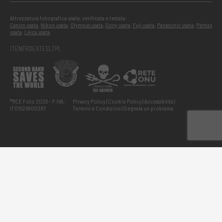
Attrezzatura fotografica usata, verificata e testata:
Canon usata
,
Nikon usata
,
Olympus usata
,
Sony usata
,
Fuji usata
,
Panasonic usata
,
Pentax
usata
,
Leica usata
IT
EN
FR
DE
AT
ES
LT
PL
®RCE Foto 2026 – P.IVA:
Privacy Policy
Cookie Policy
Accessibilità
IT01526800287
Termini e Condizioni
Segnala un problema