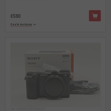
€590
Cos’è incluso
Cod. 020DMLSO0000440261