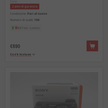
Sony mirrorless Starter KIT
Sony
2 anni di garanzia
Condizione:
Pari al nuovo
Numero di scatti:
100
RCE Foto - Livorno
€690
Cos’è incluso