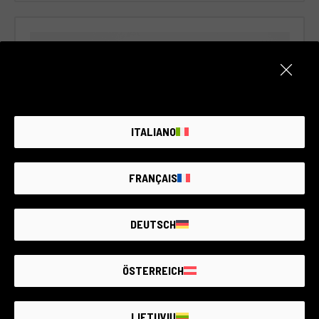
ITALIANO
FRANÇAIS
Cod. 019DMLSO0000444684
DEUTSCH
Sony A6100
Sony
ÖSTERREICH
2 anni di garanzia
Condizione:
Pari al nuovo
Numero di scatti:
2.100
LIETUVIŲ