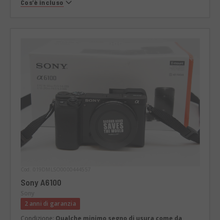
Cos’è incluso
Cod. 019DMLSO0000444557
Sony A6100
Sony
2 anni di garanzia
Condizione:
Qualche minimo segno di usura come da