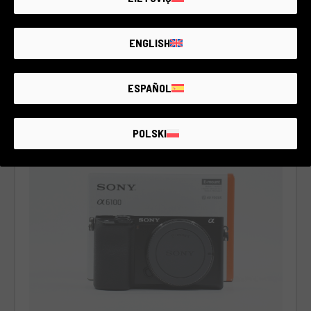
RCE Foto - Berlin
ENGLISH
€570
ESPAÑOL
Cos’è incluso
POLSKI