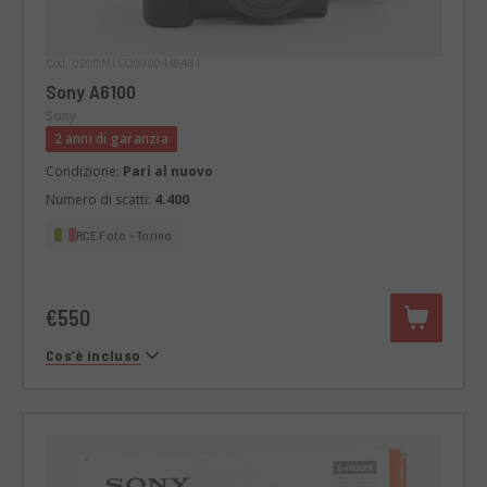
Cod. 020DMLSO0000446481
Sony A6100
Sony
2 anni di garanzia
Condizione:
Pari al nuovo
Numero di scatti:
4.400
RCE Foto - Torino
€550
Cos’è incluso