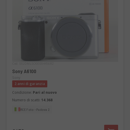
Cod. 002DMLSO0000445682
Sony A6100
Sony
2 anni di garanzia
Condizione:
Pari al nuovo
Numero di scatti:
14.368
RCE Foto - Padova 2