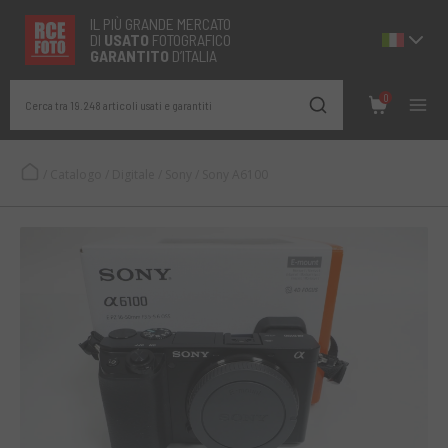
IL PIÙ GRANDE MERCATO
DI
USATO
FOTOGRAFICO
GARANTITO
D’ITALIA
0
Cerca tra 19.248 articoli usati e garantiti
/
Catalogo
/
Digitale
/
Sony
/
Sony A6100