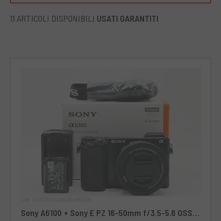
anche per videomaking grazie alle sue funzione di video in
4K.
11 ARTICOLI DISPONIBILI
USATI GARANTITI
Cod. 017DMLSO0000439209
Sony A6100 + Sony E PZ 16-50mm f/3.5-5.6 OSS -