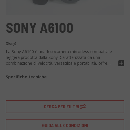
SONY A6100
(Sony)
La Sony A6100 è una fotocamera mirrorless compatta e
leggera prodotta dalla Sony. Caratterizzata da una
combinazione di velocità, versatilità e portabilità, offre
qualità d'immagine straordinaria.
Specifiche tecniche
Dotata di un sensore APS-C da 24,2 megapixel, un sistema
di messa a fuoco automatica rapido e accurato e un'ampia
gamma ISO da 100-32000. Offre un mirino elettronico
OLED e video 4K con registrazione full pixel senza pixel
binning.
CERCA PER FILTRI
È la scelta ideale per fotografi enthusiasts che desiderano
un dispositivo semplice ma capace. Perfetta per la
GUIDA ALLE CONDIZIONI
fotografia di paesaggio, ritratto e street photography, ma