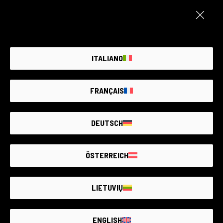
Condizione:
Qualche minimo segno di usura come da
normale utilizzo
Numero di scatti:
5.200
RCE Foto - Padova, Riviera Tito Livio
ITALIANO
€400
Cos’è incluso
FRANÇAIS
DEUTSCH
ÖSTERREICH
LIETUVIŲ
ENGLISH