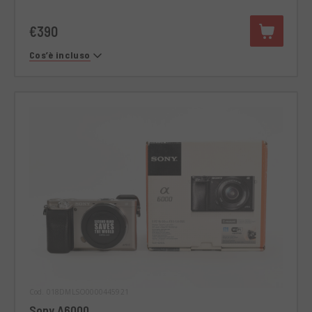
€390
Cos’è incluso
Cod. 018DMLSO0000445921
Sony A6000