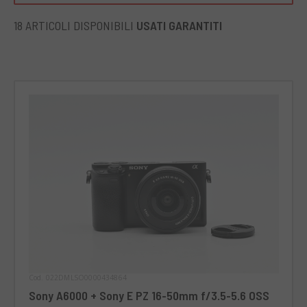
in ambienti interni. La caratteristica innovativa dell'α6000 è
quindi l'autofocus, grazie alla tecnologia chiamata 4D
18 ARTICOLI DISPONIBILI
USATI GARANTITI
focus, che ricopre le quattro dimensioni: altezza, larghezza,
profondità e tempo. Questo modello di ultima generale è
estremamente veloce ed è disponibile in quattro colori:
bianco, nero, argento e grigio grafite. Ideale per: la Sony
α6000 è perfetta per fotografi esperti che necessitano di
una grande varietà di funzioni in un apparecchio versatile e
comodo da trasportare.
Cod. 022DMLSO0000434864
Sony A6000 + Sony E PZ 16-50mm f/3.5-5.6 OSS