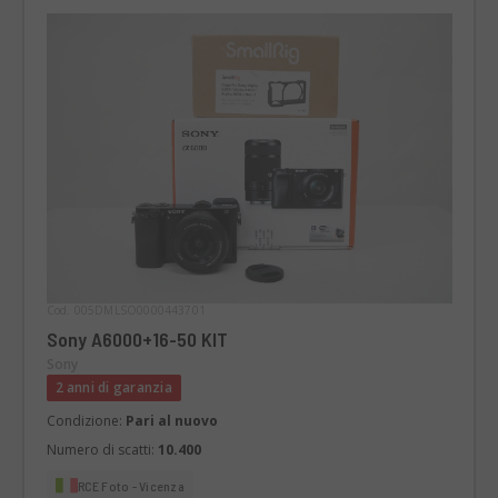
Cod. 005DMLSO0000443701
Sony A6000+16-50 KIT
Sony
2 anni di garanzia
Condizione:
Pari al nuovo
Numero di scatti:
10.400
RCE Foto - Vicenza