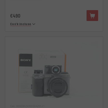
€490
Cos’è incluso
Cod. 009DMLSO0000425521