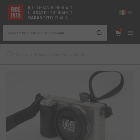
IL PIÙ GRANDE MERCATO
DI
USATO
FOTOGRAFICO
GARANTITO
D’ITALIA
0
Cerca tra 19.173 articoli usati e garantiti
/
Catalogo
/
Digitale
/
Sony
/
Sony A6000