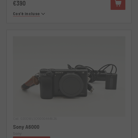
€390
Cos’è incluso
Cod. 020DMLSO0000444626
Sony A6000
Sony