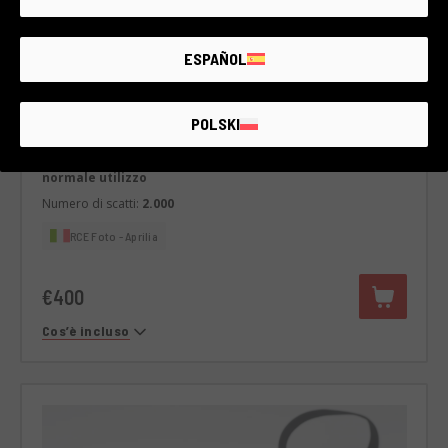
ESPAÑOL
Cod. 018DMLSO0000446908
Sony A6000
Sony
POLSKI
2 anni di garanzia
Condizione:
Qualche minimo segno di usura come da
normale utilizzo
Numero di scatti:
2.000
RCE Foto - Aprilia
€400
Cos’è incluso