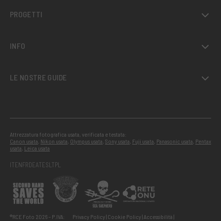
PROGETTI
INFO
LE NOSTRE GUIDE
Attrezzatura fotografica usata, verificata e testata:
Canon usata
,
Nikon usata
,
Olympus usata
,
Sony usata
,
Fuji usata
,
Panasonic usata
,
Pentax
usata
,
Leica usata
IT
EN
FR
DE
AT
ES
LT
PL
®RCE Foto 2026 – P.IVA:
Privacy Policy
Cookie Policy
Accessibilità