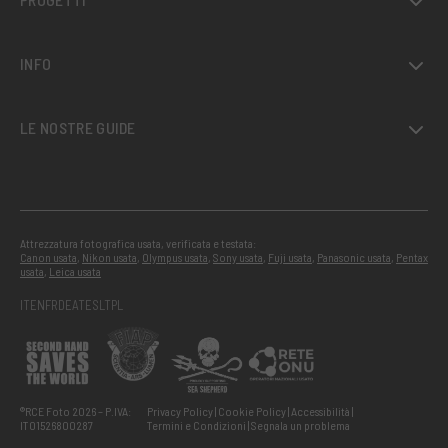
INFO
LE NOSTRE GUIDE
Attrezzatura fotografica usata, verificata e testata:
Canon usata
,
Nikon usata
,
Olympus usata
,
Sony usata
,
Fuji usata
,
Panasonic usata
,
Pentax
usata
,
Leica usata
IT
EN
FR
DE
AT
ES
LT
PL
®RCE Foto 2026 – P.IVA:
Privacy Policy
Cookie Policy
Accessibilità
IT01526800287
Termini e Condizioni
Segnala un problema