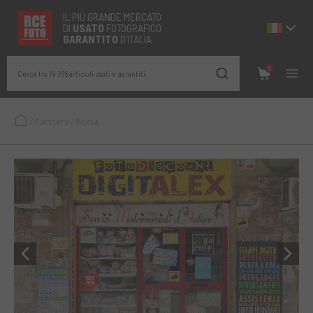
IL PIÙ GRANDE MERCATO
DI
USATO
FOTOGRAFICO
GARANTITO
D’ITALIA
0
Cerca tra 19.166 articoli usati e garantiti
/
Partners
/
Roma