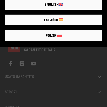
ENGLISH
ESPAÑOL
POLSKI
IL PIÙ GRANDE MERCATO
DI
USATO
FOTOGRAFICO
GARANTITO
D’ITALIA
USATO GARANTITO
SERVIZI
PROGETTI