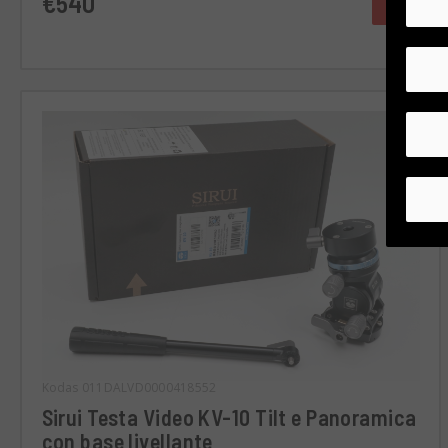
€540
Kodas 011DALVD0000418552
Sirui Testa Video KV-10 Tilt e Panoramica
con base livellante