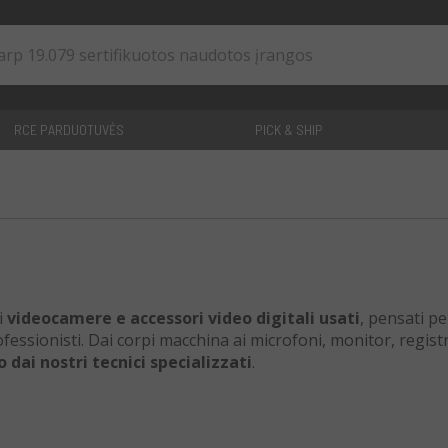
RCE PARDUOTUVĖS
PICK & SHIP
0
straipsniai
i
videocamere e accessori video digitali usati
, pensati pe
ssionisti. Dai corpi macchina ai microfoni, monitor, registr
 dai nostri tecnici specializzati
.