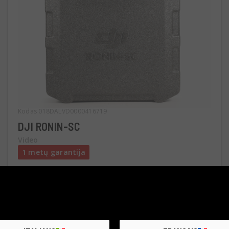
Kodas 018DALVD0000416719
DJI RONIN-SC
Video
1 metų garantija
Būklė:
Kaip naujas
RCE Foto - Aprilia