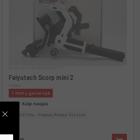
Kodas 001DALVD0000426797
Feiyutech Scorp mini 2
Video
1 metų garantija
Būklė:
Kaip naujas
RCE Foto - Padova, Riviera Tito Livio