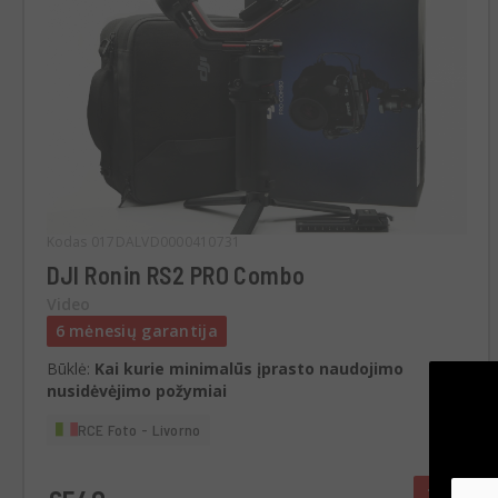
Kodas 017DALVD0000410731
DJI Ronin RS2 PRO Combo
Video
6 mėnesių garantija
Būklė:
Kai kurie minimalūs įprasto naudojimo
nusidėvėjimo požymiai
RCE Foto - Livorno