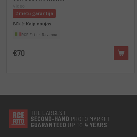
Video
2 metų garantija
Būklė:
Kaip naujas
RCE Foto - Ravenna
€70
THE LARGEST
SECOND-
HAND
PHOTO MARKET
GUARANTEED
UP TO
4 YEARS