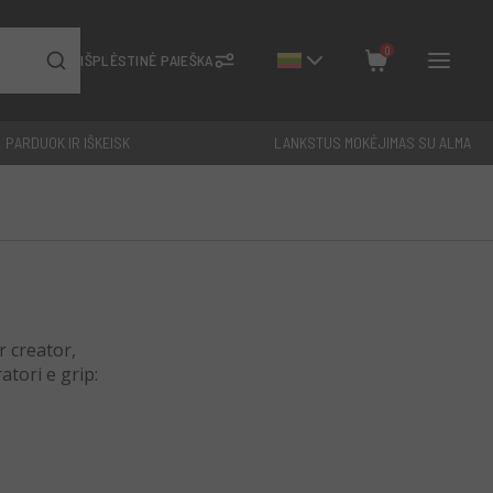
0
IŠPLĖSTINĖ PAIEŠKA
PARDUOK IR IŠKEISK
LANKSTUS MOKĖJIMAS SU ALMA
Uždaryti
Iš viso: €
0
r creator,
atori e grip: