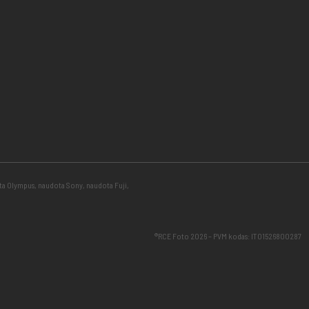
ota Olympus, naudota Sony, naudota Fuji,
®RCE Foto 2026 – PVM kodas: IT01526800287