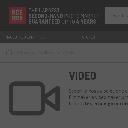
THE LARGEST
SECOND-
HAND
PHOTO MARKET
GUARANTEED
UP TO
4 YEARS
NAUDOTA SU GARANTIJA
STORES
/
Katalogas
/
Skaitmeninis
/
Video
VIDEO
Scopri la nostra selezione d
filmmaker e videomaker profe
tutto è
testato e garantito