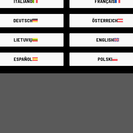
€160
ITALIANO
FRANÇAIS
DEUTSCH
ÖSTERREICH
LIETUVIŲ
ENGLISH
ESPAÑOL
POLSKI