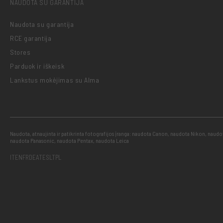
NAUDOTA SU GARANTIJA
Naudota su garantija
RCE garantija
Stores
Parduok ir iškeisk
Lankstus mokėjimas su Alma
Naudota, atnaujinta ir patikrinta fotografijos įranga: naudota Canon, naudota Nikon, naud
naudota Panasonic, naudota Pentax, naudota Leica
IT
EN
FR
DE
AT
ES
LT
PL