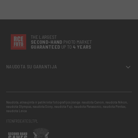
THE LARGEST
SECOND-
HAND
PHOTO MARKET
GUARANTEED
UP TO
4 YEARS
NAUDOTA SU GARANTIJA
Naudota, atnaujinta ir patikrinta fotografijos įranga: naudota Canon, naudota Nikon,
naudota Olympus, naudota Sony, naudota Fuji, naudota Panasonic, naudota Pentax,
naudota Leica
IT
EN
FR
DE
AT
ES
LT
PL