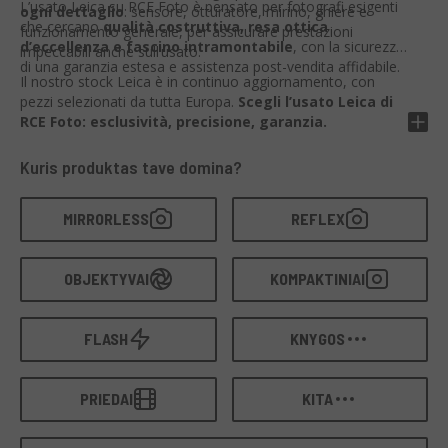
L’usato Leica su RCE Foto è pensato per fotografi esigenti
ogni dettaglio
: sensore, otturatore, mirino, ghiere e
che cercano
qualità costruttiva, resa ottica
funzionamento generale, per assicurare prestazioni
d’eccellenza e fascino intramontabile
, con la sicurezza
impeccabili anche sull’usato.
di una garanzia estesa e assistenza post-vendita affidabile.
Il nostro stock Leica è in continuo aggiornamento, con
pezzi selezionati da tutta Europa.
Scegli l’usato Leica di
RCE Foto: esclusività, precisione, garanzia.
Kuris produktas tave domina?
MIRRORLESS
REFLEX
OBJEKTYVAI
KOMPAKTINIAI
FLASH
KNYGOS
PRIEDAI
KITA