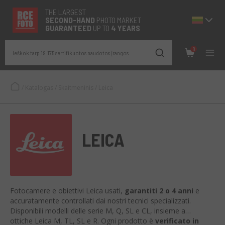
THE LARGEST
SECOND-
HAND
PHOTO MARKET
GUARANTEED
UP TO
4 YEARS
0
Ieškok tarp 19.175 sertifikuotos naudotos įrangos
/
Katalogas
/
Skaitmeninis
/
Leica
LEICA
Fotocamere e obiettivi Leica usati,
garantiti 2 o 4 anni
e
accuratamente controllati dai nostri tecnici specializzati.
Disponibili modelli delle serie M, Q, SL e CL, insieme a
ottiche Leica M, TL, SL e R. Ogni prodotto è
verificato in