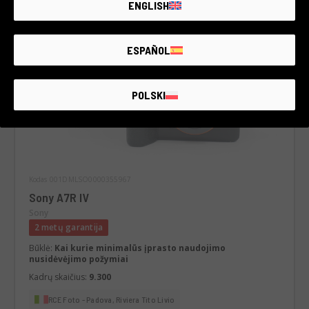
ENGLISH
ESPAÑOL
POLSKI
Kodas 001DMLSO0000355967
Sony A7R IV
Sony
2 metų garantija
Būklė:
Kai kurie minimalūs įprasto naudojimo
nusidėvėjimo požymiai
Kadrų skaičius:
9.300
RCE Foto - Padova, Riviera Tito Livio