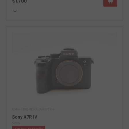
€1.700
Kodas 019DMLSO0000372456
Sony A7R IV
Sony