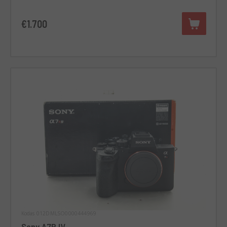
€1.700
Kodas 012DMLSO0000444969
Sony A7R IV