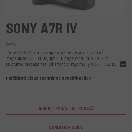
SONY A7R IV
(Sony)
„Sony A7R IV“ yra fotoaparatas be veidrodžio su 61
megapikselių FF (1,0x) jutikliu, pagamintu nuo 2019 m.
Jautrumo diapazonas, įskaitant pratęsimą, yra 50 - 102400
ISO ir gali šaudyti 10 fps x 68 neapdorotų, 68 JPEG.
Peržiūrėti visas technines specifikacijas
IEŠKOTI PAGAL FILTRUS
CONDITION GUIDE