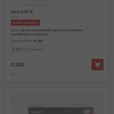
Kodas 021DMLSO0000444923
Sony A7R IV
Sony
2 metų garantija
Būklė:
Kai kurie minimalūs įprasto naudojimo
nusidėvėjimo požymiai
Kadrų skaičius:
16.200
RCE Foto - Bologna
€1.550