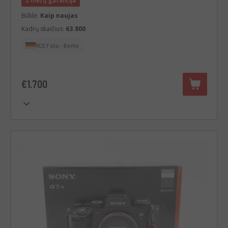
2 metų garantija
Būklė:
Kaip naujas
Kadrų skaičius:
63.800
RCE Foto - Berlin
€1.700