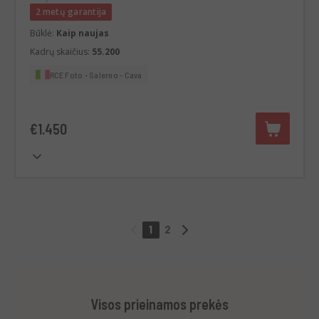
2 metų garantija
Būklė:
Kaip naujas
Kadrų skaičius:
55.200
RCE Foto - Salerno - Cava
€1.450
1
2
Visos prieinamos prekės