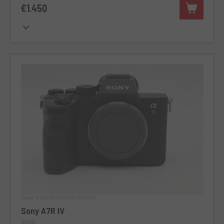
€1.450
Kodas 016DMLSO0000430804
Sony A7R IV
Sony