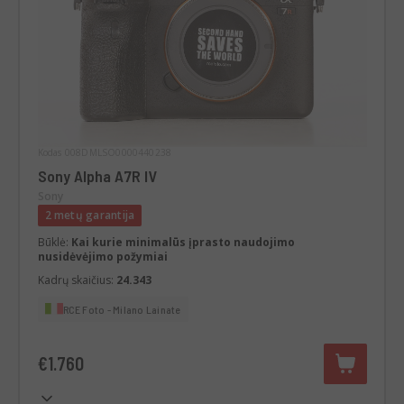
Kodas 008DMLSO0000440238
Sony Alpha A7R IV
Sony
2 metų garantija
Būklė:
Kai kurie minimalūs įprasto naudojimo
nusidėvėjimo požymiai
Kadrų skaičius:
24.343
RCE Foto - Milano Lainate
€1.760