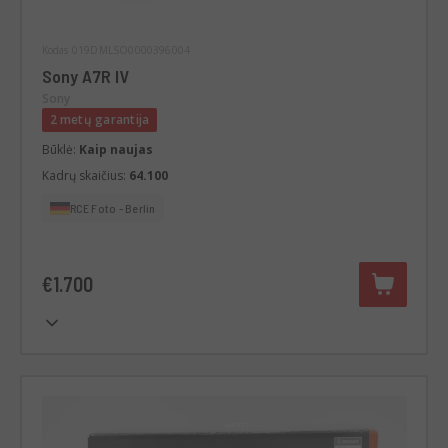
Kodas 019DMLSO0000396004
Sony A7R IV
Sony
2 metų garantija
Būklė:
Kaip naujas
Kadrų skaičius:
64.100
RCE Foto - Berlin
€1.700