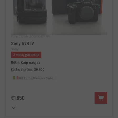
Kodas 012DMLSO0000439386
Sony A7R IV
Sony
2 metų garantija
Būklė:
Kaip naujas
Kadrų skaičius:
26.600
RCE Foto - Brescia - Darfo
€1.650