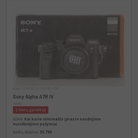
Kodas 008DMLSO0000401458
Sony Alpha A7R IV
Sony
2 metų garantija
Būklė:
Kai kurie minimalūs įprasto naudojimo
nusidėvėjimo požymiai
Kadrų skaičius:
55.798