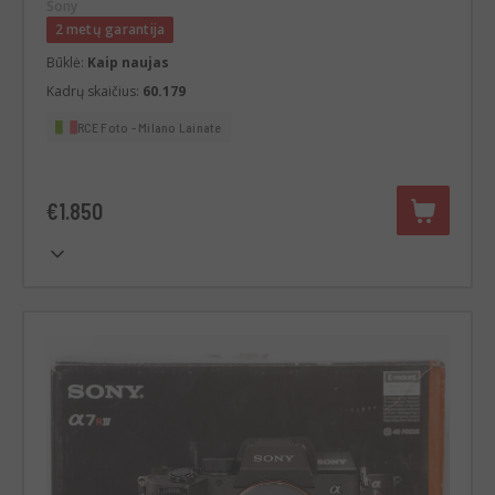
Sony
2 metų garantija
Būklė:
Kaip naujas
Kadrų skaičius:
60.179
RCE Foto - Milano Lainate
€1.850