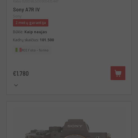
Kodas 020DMLSO0000435447
Sony A7R IV
Sony
2 metų garantija
Būklė:
Kaip naujas
Kadrų skaičius:
101.500
RCE Foto - Torino
€1.780