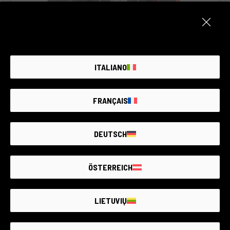
Kodas 001DMLSO0000358539
Sony A7R IV
ITALIANO
Sony
2 metų garantija
FRANÇAIS
Būklė:
Kaip naujas
Kadrų skaičius:
12.250
RCE Foto - Padova, Riviera Tito Livio
DEUTSCH
ÖSTERREICH
€1.700
LIETUVIŲ