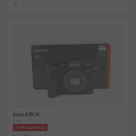
Kodas 001DMLSO0000442829
Sony A7R IV
Sony
2 metų garantija