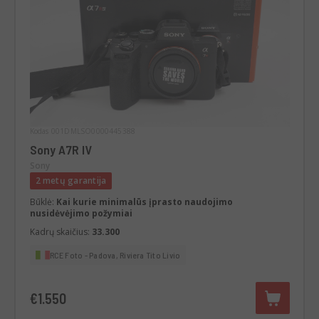
Kodas 001DMLSO0000445388
Sony A7R IV
Sony
2 metų garantija
Būklė:
Kai kurie minimalūs įprasto naudojimo
nusidėvėjimo požymiai
Kadrų skaičius:
33.300
RCE Foto - Padova, Riviera Tito Livio
€1.550