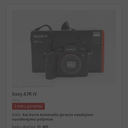
Kodas 024DMLSO0000439719
Sony A7R IV
Sony
2 metų garantija
Būklė:
Kai kurie minimalūs įprasto naudojimo
nusidėvėjimo požymiai
Kadrų skaičius:
31.400