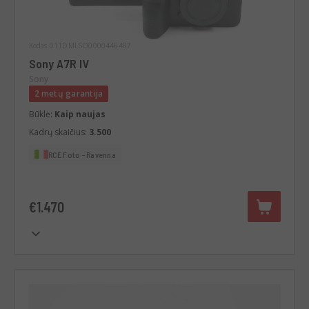
Kodas 011DMLSO0000446487
Sony A7R IV
Sony
2 metų garantija
Būklė:
Kaip naujas
Kadrų skaičius:
3.500
RCE Foto - Ravenna
€1.470