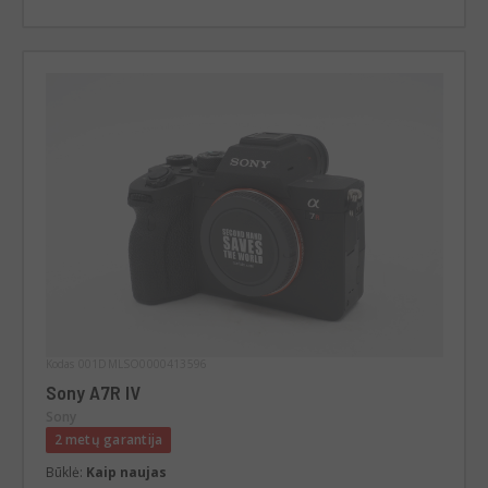
Kodas 001DMLSO0000413596
Sony A7R IV
Sony
2 metų garantija
Būklė:
Kaip naujas