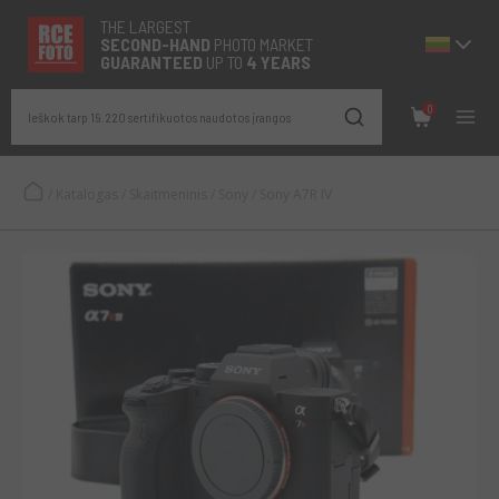
THE LARGEST
SECOND-
HAND
PHOTO MARKET
GUARANTEED
UP TO
4 YEARS
0
Ieškok tarp 19.220 sertifikuotos naudotos įrangos
/
Katalogas
/
Skaitmeninis
/
Sony
/
Sony A7R IV