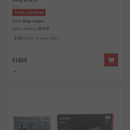
Sony
2 metų garantija
Būklė:
Kaip naujas
Kadrų skaičius:
26.970
RCE Foto - Brescia - Darfo
€1.650