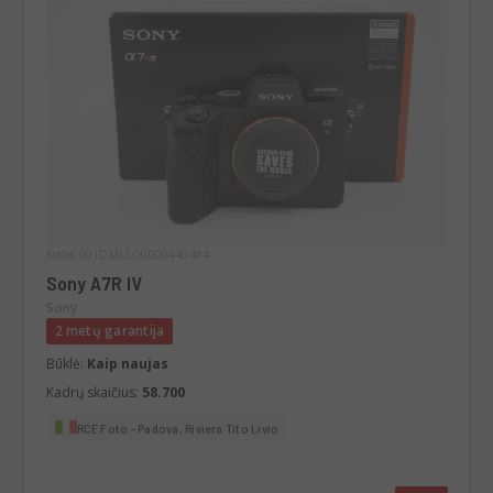
Kodas 001DMLSO0000440484
Sony A7R IV
Sony
2 metų garantija
Būklė:
Kaip naujas
Kadrų skaičius:
58.700
RCE Foto - Padova, Riviera Tito Livio