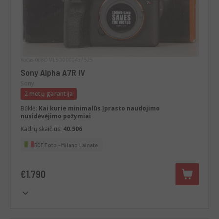
Kodas 008DMLSO0000437525
Sony Alpha A7R IV
Sony
2 metų garantija
Būklė:
Kai kurie minimalūs įprasto naudojimo
nusidėvėjimo požymiai
Kadrų skaičius:
40.506
RCE Foto - Milano Lainate
€1.790