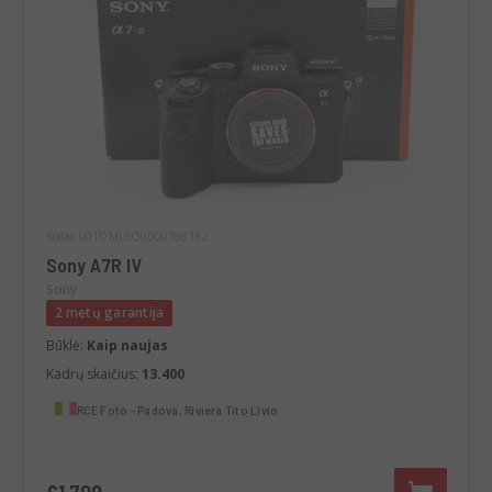
Kodas 001DMLSO0000386182
Sony A7R IV
Sony
2 metų garantija
Būklė:
Kaip naujas
Kadrų skaičius:
13.400
RCE Foto - Padova, Riviera Tito Livio