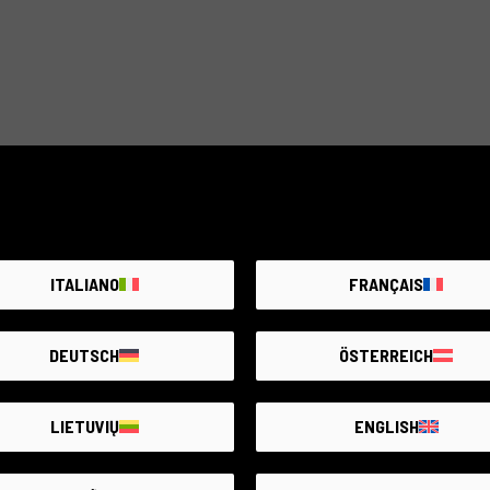
Šis telekonverteris turi išradingą optinį dizainą, kuriame yr
iškraipymo ir chromatinio aberracijų apribojimui. Jis turi
mažinti blizgesį ir vaiduoklius, tuo pačiu užtikrinant ryški
tvirtas, atsparus vandeniui korpusas išskiria Leica kokybę
Sigma TC-1411 1.4x yra idealus gamtos ir sporto fotograf
teleobjektyvo nuotolios, neprivalant gabenti sunkesnės ir d
tinka portretų fotografavimui, reikalaujančiam suspaust
aukščiausią kokybę kiekviename kadre, galite tyrinėti nau
Prekė nepasiekiama
urkite įspėjimą. Kiekvieną dieną pridedame naujų produ
ITALIANO
FRANÇAIS
PRANEŠK MAN
DEUTSCH
ÖSTERREICH
LIETUVIŲ
ENGLISH