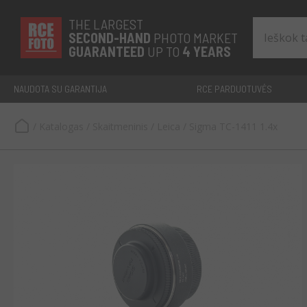
THE LARGEST
SECOND-
HAND
PHOTO MARKET
GUARANTEED
UP TO
4 YEARS
NAUDOTA SU GARANTIJA
RCE PARDUOTUVĖS
/
Katalogas
/
Skaitmeninis
/
Leica
/
Sigma TC-1411 1.4x