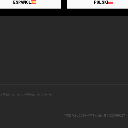
ESPAÑOL
POLSKI
ota Olympus, naudota Sony, naudota Fuji,
®RCE Foto 2026 – PVM kodas: IT01526800287