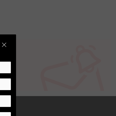
a keli specialūs elementai, skirti
 super daugiasluoksnį danga, skirtą
us spalvas ir optimalų kontrastą. Jo
.
ams, kuriems reikia ilgesnės
idesnės įrangos. Jis taip pat puikiai
o perspektyvos. Užtikrindamas
jas kūrybines galimybes su Leica.
ktų.