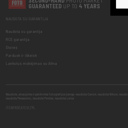
SECOND-
HAND
PHOTO MARKET
GUARANTEED
UP TO
4 YEARS
NAUDOTA SU GARANTIJA
Naudota su garantija
RCE garantija
Stores
Parduok ir iškeisk
Lankstus mokėjimas su Alma
Naudota, atnaujinta ir patikrinta fotografijos įranga: naudota Canon, naudota Nikon, naud
naudota Panasonic, naudota Pentax, naudota Leica
IT
EN
FR
DE
AT
ES
LT
PL