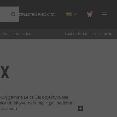
0
IŠPLĖSTINĖ PAIEŠKA
PARDUOK IR IŠKEISK
LANKSTUS MOKĖJIMAS SU ALMA
Uždaryti
Iš viso: €
0
4X
kurį gamina Leica. Šis objektyvuose
ca objektyvų našumą ir gali padidinti
raradimo.