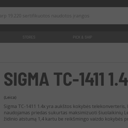
STORES
PICK & SHIP
0
straipsniai
SIGMA TC-1411 1.
(Leica)
Sigma TC-1411 1.4x yra aukštos kokybės telekonverteris, 
naudojamas priedas sukurtas maksimizuoti šiuolaikinių Lei
židinio atstumą 1,4 kartu be reikšmingo vaizdo kokybės p