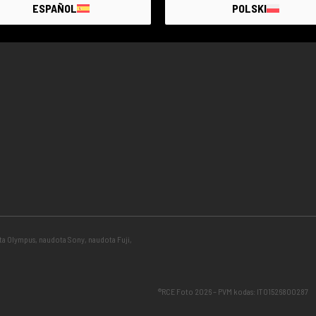
ESPAÑOL
POLSKI
ota Olympus, naudota Sony, naudota Fuji,
®RCE Foto 2026 – PVM kodas: IT01526800287