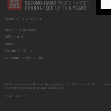
SECOND-
HAND
PHOTO MARKET
GUARANTEED
UP TO
4 YEARS
NAUDOTA SU GARANTIJA
Naudota su garantija
RCE garantija
Stores
Parduok ir iškeisk
Lankstus mokėjimas su Alma
Naudota, atnaujinta ir patikrinta fotografijos įranga: naudota Canon, naudota Nikon, naud
naudota Panasonic, naudota Pentax, naudota Leica
IT
EN
FR
DE
AT
ES
LT
PL