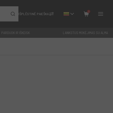
0
IŠPLĖSTINĖ PAIEŠKA
PARDUOK IR IŠKEISK
LANKSTUS MOKĖJIMAS SU ALMA
Uždaryti
Iš viso: €
0