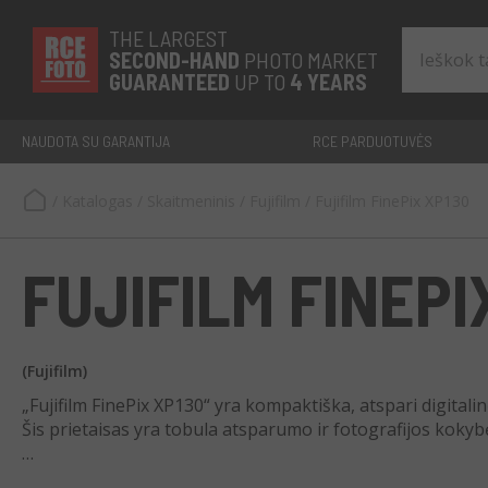
THE LARGEST
SECOND-
HAND
PHOTO MARKET
GUARANTEED
UP TO
4 YEARS
NAUDOTA SU GARANTIJA
RCE PARDUOTUVĖS
/
Katalogas
/
Skaitmeninis
/
Fujifilm
/
Fujifilm FinePix XP130
FUJIFILM FINEPI
(Fujifilm)
„Fujifilm FinePix XP130“ yra kompaktiška, atspari digitali
Šis prietaisas yra tobula atsparumo ir fotografijos kokyb
Būdinga 16,4 Mpx rezoliucija, jame yra 5x „zoom“ objektyv