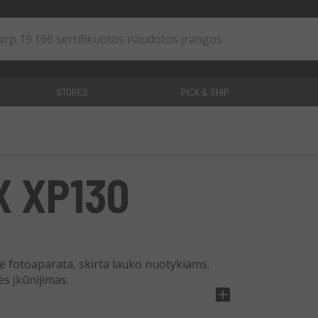
STORES
PICK & SHIP
0
straipsniai
X XP130
nė fotoaparata, skirta lauko nuotykiams.
ės įkūnijimas.
as su plačia F3.9-F4.9 diafragma. Jis