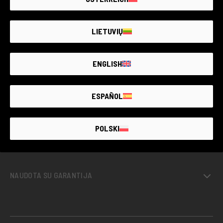
renginiams ir šventėms, nes jis gali užfiksuoti aiškias
Prekė nepasiekiama
nuotraukas net esant silpnai apšvietimui.
Sukurkite įspėjimą. Kiekvieną dieną pridedame
LIETUVIŲ
naujų produktų.
ENGLISH
PRANEŠK MAN
ESPAÑOL
THE LARGEST
POLSKI
SECOND-
HAND
PHOTO MARKET
GUARANTEED
UP TO
4 YEARS
NAUDOTA SU GARANTIJA