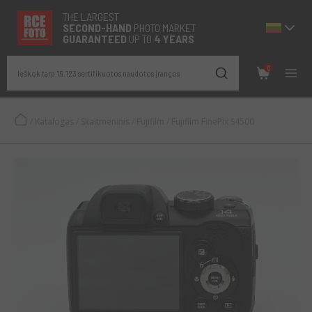
THE LARGEST
SECOND-
HAND
PHOTO MARKET
GUARANTEED
UP TO
4 YEARS
0
Ieškok tarp 19.123 sertifikuotos naudotos įrangos
/
Katalogas
/
Skaitmeninis
/
Fujifilm
/
Fujifilm FinePix S4500