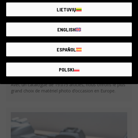
LIETUVIŲ
ENGLISH
ESPAÑOL
NOUS AVONS DONNÉ UNE SECONDE VIE À 400.744
POLSKI
APPAREILS PHOTO ET OBJECTIFS D’OCCASION.
Avec un catalogue de 19.075 articles, nous offrons le plus
grand choix de matériel photo d’occasion en Europe.