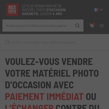
LE PLUS GRAND MARCHÉ DE
MATÉRIEL PHOTO
D’OCCASION
GARANTIE
JUSQU’À
4 ANS
0
Rechercher parmi 19.085 articles d’occasion garantis
/
Vendre ou échanger votre matériel d’occasion
VOULEZ-VOUS VENDRE
VOTRE MATÉRIEL PHOTO
D’OCCASION AVEC
PAIEMENT IMMÉDIAT
OU
L’ÉCHANGER
CONTRE DU