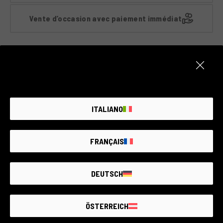
Vente d’occasion avec paiement immédiat
Suivant
1
/2
Nos chiffres
ITALIANO
FRANÇAIS
DEUTSCH
ÖSTERREICH