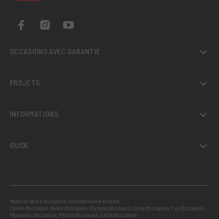
OCCASIONS AVEC GARANTIE
PROJETS
INFORMATIONS
GUIDE
Matériel photo d’occasion, reconditionné et testé :
Canon d’occasion
,
Nikon d’occasion
,
Olympus d’occasion
,
Sony d’occasion
,
Fuji d’occasion
,
Panasonic d’occasion
,
Pentax d’occasion
,
Leica d’occasion