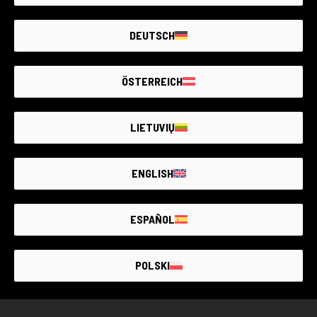
GUIDE DES ÉTATS
DEUTSCH
0 ARTICLES DISPONIBLES
OCCASION GARANTIE
ÖSTERREICH
LIETUVIŲ
ENGLISH
LE PLUS GRAND MARCHÉ DE
MATÉRIEL PHOTO
D’OCCASION
GARANTIE
JUSQU’À
4 ANS
ESPAÑOL
POLSKI
OCCASIONS AVEC GARANTIE