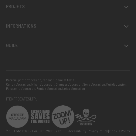
PROJETS
INFORMATIONS
GUIDE
Matériel photo d’occasion, reconditionné et testé :
Canon d’occasion
,
Nikon d’occasion
,
Olympus d’occasion
,
Sony d’occasion
,
Fuji d’occasion
,
Panasonic d’occasion
,
Pentax d’occasion
,
Leica d’occasion
IT
EN
FR
DE
AT
ES
LT
PL
®RCE Foto 2026 – TVA: IT01526800287
Accessibility
Privacy Policy
Cookie Policy