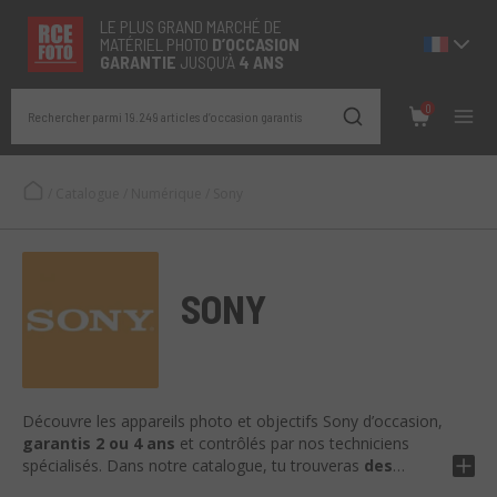
LE PLUS GRAND MARCHÉ DE
MATÉRIEL PHOTO
D’OCCASION
GARANTIE
JUSQU’À
4 ANS
0
Rechercher parmi 19.249 articles d’occasion garantis
/
Catalogue
/
Numérique
/
Sony
SONY
Découvre les appareils photo et objectifs Sony d’occasion,
garantis 2 ou 4 ans
et contrôlés par nos techniciens
spécialisés. Dans notre catalogue, tu trouveras
des
hybrides plein format de la série Alpha (A7, A9, A1),