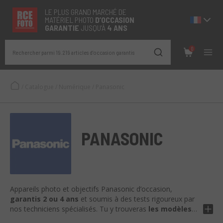
LE PLUS GRAND MARCHÉ DE
MATÉRIEL PHOTO
D’OCCASION
GARANTIE
JUSQU’À
4 ANS
0
Rechercher parmi 19.219 articles d’occasion garantis
/
Catalogue
/
Numérique
/
Panasonic
PANASONIC
Appareils photo et objectifs Panasonic d’occasion,
garantis 2 ou 4 ans
et soumis à des tests rigoureux par
nos techniciens spécialisés. Tu y trouveras
les modèles
Lumix G, GH, S et LX
, ainsi que des optiques
Micro 4/3 et