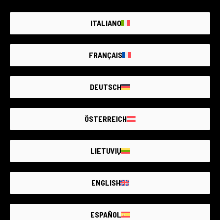
ITALIANO
Panasonic S1
FRANÇAIS
Panasonic
13 Disponibles
VOIR TOUT
DEUTSCH
680€ - 950€
ÖSTERREICH
LIETUVIŲ
ENGLISH
ESPAÑOL