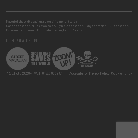
Matériel photo d’occasion, reconditionné et testé :
Canon d’occasion
,
Nikon d’occasion
,
Olympus d’occasion
,
Sony d’occasion
,
Fuji d’occasion
,
Panasonic d’occasion
,
Pentax d’occasion
,
Leica d’occasion
IT
EN
FR
DE
AT
ES
LT
PL
®RCE Foto 2026 – TVA: IT01526800287
Accessibility
Privacy Policy
Cookie Policy