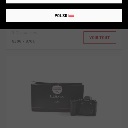
POLSKI
Panasonic Lumix GH5 II
Panasonic
5 Disponibles
VOIR TOUT
830€ - 870€