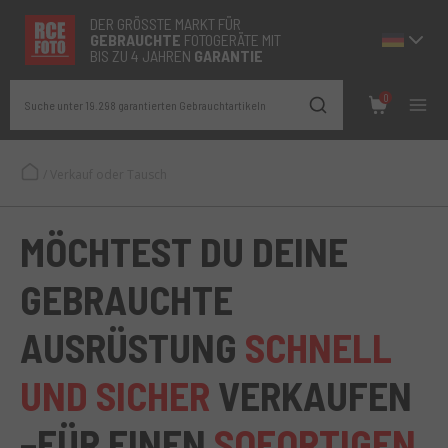
DER GRÖSSTE MARKT FÜR
GEBRAUCHTE
FOTOGERÄTE MIT
BIS ZU 4 JAHREN
GARANTIE
0
Suche unter 19.298 garantierten Gebrauchtartikeln
/
Verkauf oder Tausch
MÖCHTEST DU DEINE
GEBRAUCHTE
AUSRÜSTUNG
SCHNELL
UND SICHER
VERKAUFEN
–FÜR EINEN
SOFORTIGEN