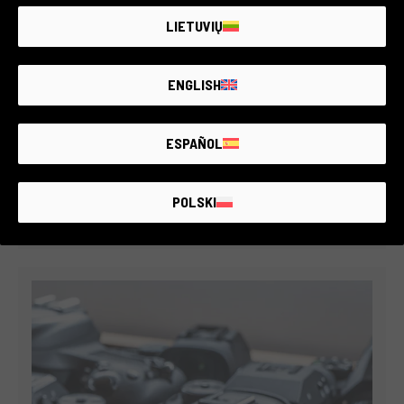
LIETUVIŲ
ENGLISH
WIR HABEN 401.307 GEBRAUCHTE KAMERAS UND
ESPAÑOL
OBJEKTIVE VERKAUFT
Mit einem Katalog von 19.298 Artikeln bieten wir die
größte Auswahl an gebrauchtem Fotoequipment in
POLSKI
Europa