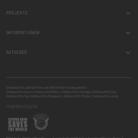
PROJEKTE
INFORMATIONEN
RATGEBER
Gebrauchtes, überprüftes und überholtes Fotoequipment:
Gebrauchte Canon
,
Gebrauchte Nikon
,
Gebrauchte Olympus
,
Gebrauchte Sony
,
Gebrauchte Fuji
,
Gebrauchte Panasonic
,
Gebrauchte Pentax
,
Gebrauchte Leica
IT
EN
FR
DE
AT
ES
LT
PL
®RCE Foto 2026 – USt-IdNr.:
Accessibility
AGB & Kundeninfos
Privacy Policy