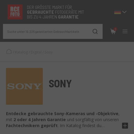
DER GRÖSSTE MARKT FÜR
GEBRAUCHTE
FOTOGERÄTE MIT
BIS ZU 4 JAHREN
GARANTIE
0
Suche unter 19.226 garantierten Gebrauchtartikeln
/
Katalog
/
Digital
/
Sony
SONY
Entdecke gebrauchte Sony-Kameras und -Objektive
,
mit
2 oder 4 Jahren Garantie
und sorgfältig von unseren
Fachtechnikern geprüft
. Im Katalog findest du
Vollformat-Mirrorless-Kameras der Alpha-Serie (A7,