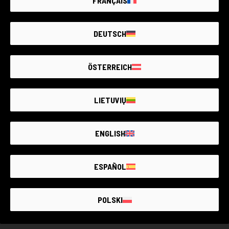
FRANÇAIS
ZUSTANDSLEITFADEN
DEUTSCH
0 VERFÜGBARE ARTIKEL
GARANTIERTE
GEBRAUCHTWARE
ÖSTERREICH
LIETUVIŲ
ENGLISH
DER GRÖSSTE MARKT FÜR
GEBRAUCHTE
FOTOGERÄTE MIT
BIS ZU 4 JAHREN
GARANTIE
ESPAÑOL
POLSKI
GEBRAUCHTWARE MIT GARANTIE