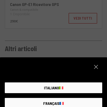
Canon GP-E1 Ricevitore GPS
Canon & compatibile
1 Disponibile
VEDI TUTTI
290€
Altri articoli
ITALIANO
FRANÇAIS