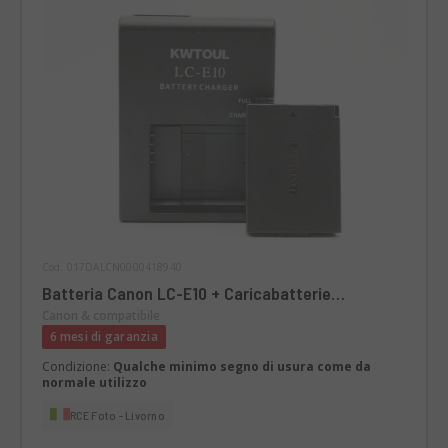
Cod. 017DALCN0000418940
Batteria Canon LC-E10 + Caricabatterie
compatibile - Compatibile con EOS 1100D 1200D
Canon & compatibile
1300D 1500D 2000D 3000D 4000D
6 mesi di garanzia
Condizione:
Qualche minimo segno di usura come da
normale utilizzo
RCE Foto - Livorno