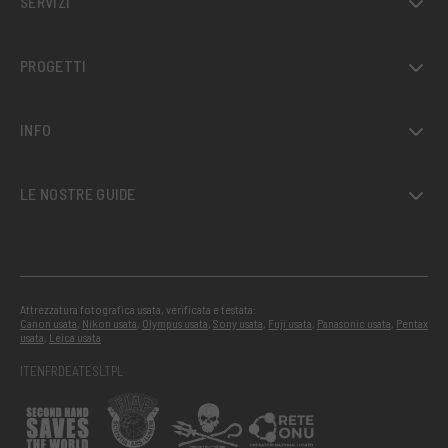
SERVIZI
PROGETTI
INFO
LE NOSTRE GUIDE
Attrezzatura fotografica usata, verificata e testata:
Canon usata
,
Nikon usata
,
Olympus usata
,
Sony usata
,
Fuji usata
,
Panasonic usata
,
Pentax
usata
,
Leica usata
IT
EN
FR
DE
AT
ES
LT
PL