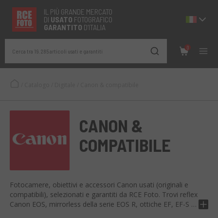
IL PIÙ GRANDE MERCATO
DI
USATO
FOTOGRAFICO
GARANTITO
D’ITALIA
0
Cerca tra 19.285 articoli usati e garantiti
/
Catalogo
/
Digitale
/
Canon & compatibile
CANON &
COMPATIBILE
Fotocamere, obiettivi e accessori Canon usati (originali e
compatibili), selezionati e garantiti da RCE Foto. Trovi reflex
Canon EOS, mirrorless della serie EOS R, ottiche EF, EF-S e
RF, insieme a batterie, flash e accessori originali. Tutti i