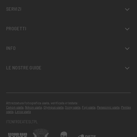
SERVIZI
PROGETTI
INFO
LE NOSTRE GUIDE
Attrezzatura fotografica usata, verificata e testata:
Canon usata
,
Nikon usata
,
Olympus usata
,
Sony usata
,
Fuji usata
,
Panasonic usata
,
Pentax
usata
,
Leica usata
IT
EN
FR
DE
AT
ES
LT
PL