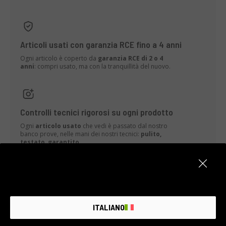
Articoli usati con garanzia RCE fino a 4 anni
Ogni articolo è coperto da
garanzia RCE di 2 o 4
anni
: compri usato, ma con la tranquillità del nuovo.
Controlli tecnici rigorosi su ogni prodotto
Ogni
articolo usato
che vedi è passato dal nostro
banco prove, nelle mani dei nostri tecnici:
pulito,
testato, garantito.
Sostenibilità, riuso e valore che dura nel tempo
Rendere più lunga la vita dell’attrezzatura è una
ITALIANO
scelta green: meno sprechi,
più valore, per te e
per l’ambiente.