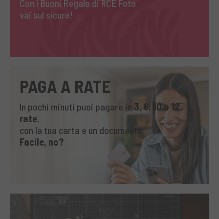
Con i Buoni Regalo di RCE Foto
vai sul sicuro!
PAGA A RATE
In pochi minuti puoi pagare in
3, 6, 10 o 12
rate
,
con la tua carta e un documento.
Facile, no?