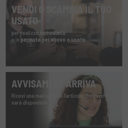
VENDI O SCAMBIA IL TUO
USATO
per realizzo
immediato
o in
permuta per nuovo o usato
AVVISAMI SE ARRIVA
Ricevi una mail quando l’articolo che cerchi
sarà disponibile