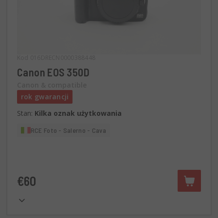
Kod 016DRECN0000388448
Canon EOS 350D
Canon & compatible
rok gwarancji
Stan:
Kilka oznak użytkowania
RCE Foto - Salerno - Cava
€60