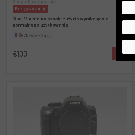
Canon & compatible
Bez gwarancji
Stan:
Minimalne oznaki zużycia wynikające z
normalnego użytkowania
RCE Foto - Paris
€100