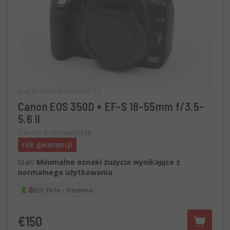
Kod 011DRECN0000408176
Canon EOS 350D + EF-S 18-55mm f/3.5-
5.6 II
Canon & compatible
rok gwarancji
Stan:
Minimalne oznaki zużycia wynikające z
normalnego użytkowania
RCE Foto - Ravenna
€150