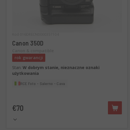
Kod 016DRECN0000357104
Canon 350D
Canon & compatible
rok gwarancji
Stan:
W dobrym stanie, nieznaczne oznaki
użytkowania
RCE Foto - Salerno - Cava
€70