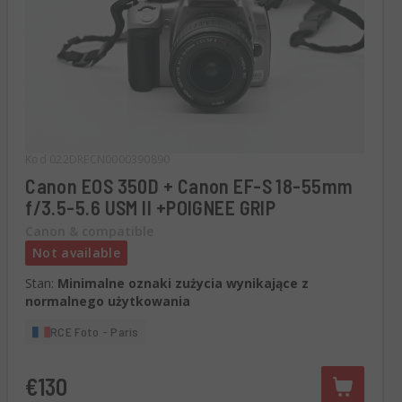
Kod 022DRECN0000390890
Canon EOS 350D + Canon EF-S 18-55mm
f/3.5-5.6 USM II +POIGNEE GRIP
Canon & compatible
Not available
Stan:
Minimalne oznaki zużycia wynikające z
normalnego użytkowania
RCE Foto - Paris
€130