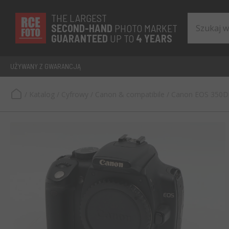
THE LARGEST
SECOND-
HAND
PHOTO MARKET
GUARANTEED
UP TO
4 YEARS
UŻYWANY Z GWARANCJĄ
/
Katalog
/
Cyfrowy
/
Canon & compatibile
/
Canon EOS 350D