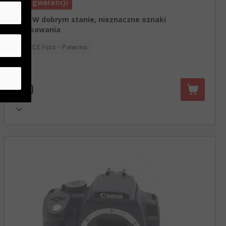
rok gwarancji
Stan:
W dobrym stanie, nieznaczne oznaki
użytkowania
RCE Foto - Palermo
€70