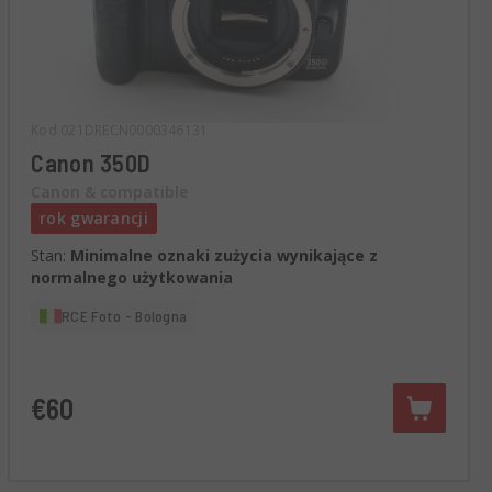
Kod 021DRECN0000346131
Canon 350D
Canon & compatible
rok gwarancji
Stan:
Minimalne oznaki zużycia wynikające z
normalnego użytkowania
RCE Foto - Bologna
€60