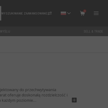
0
WYSZUKIWANIE ZAAWANSOWANE
 WYŚLIJ
SELL & TRADE
Zamknij
Razem: €
0
D
rojektowany do przechwytywania
rat oferuje doskonałą rozdzielczość i
na każdym poziomie.