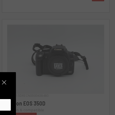
Kod 015DRECN0000438480
Canon EOS 350D
Canon & compatible