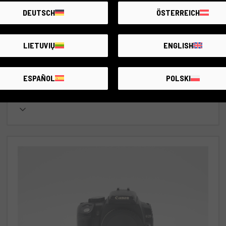
rok gwarancji
DEUTSCH
ÖSTERREICH
Stan:
Minimalne oznaki zużycia wynikające z
normalnego użytkowania
LIETUVIŲ
ENGLISH
RCE Foto - Bologna
ESPAÑOL
POLSKI
€100