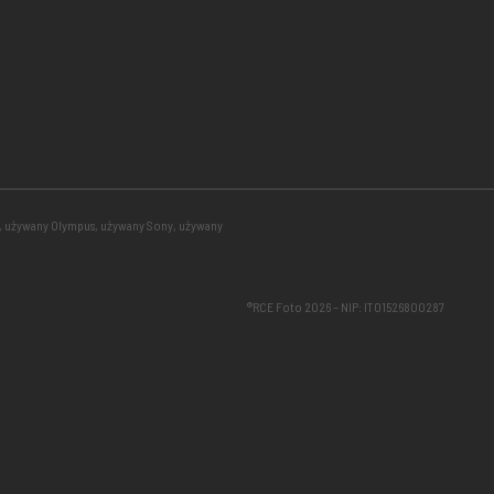
, używany Olympus, używany Sony, używany
®RCE Foto 2026 – NIP: IT01526800287