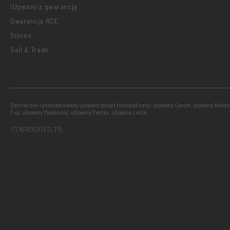
Używany z gwarancją
Gwarancja RCE
Stores
Sell & Trade
Odnowiony i przetestowany używany sprzęt fotograficzny: używany Canon, używany Nikon
Fuji, używany Panasonic, używany Pentax, używany Leica
IT
EN
FR
DE
AT
ES
LT
PL