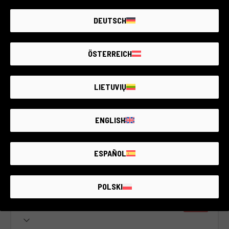
DEUTSCH
ÖSTERREICH
Code 021DRECN0000420142
LIETUVIŲ
Canon EOS 350D
Canon & compatible
1 Jahr Garantie
ENGLISH
Zustand:
Einige leichte Gebrauchsspuren
RCE Foto - Bologna
ESPAÑOL
POLSKI
€100