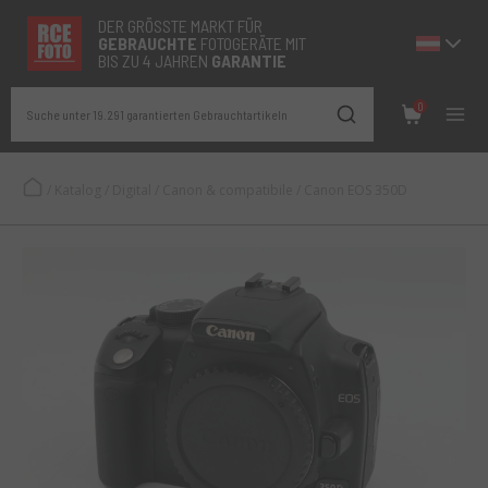
DER GRÖSSTE MARKT FÜR
GEBRAUCHTE
FOTOGERÄTE MIT
BIS ZU 4 JAHREN
GARANTIE
0
Suche unter 19.291 garantierten Gebrauchtartikeln
/
Katalog
/
Digital
/
Canon & compatibile
/
Canon EOS 350D