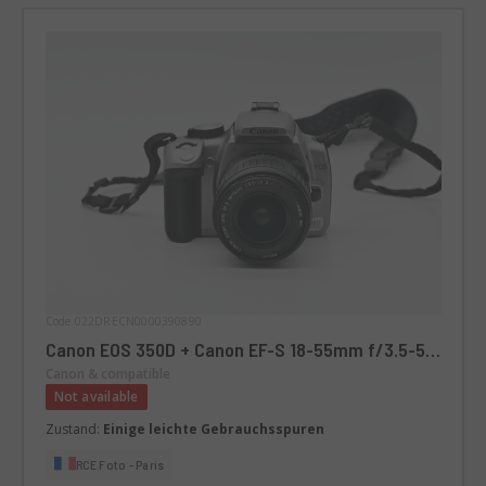
Code 022DRECN0000390890
Canon EOS 350D + Canon EF-S 18-55mm f/3.5-5.6
USM II +POIGNEE GRIP
Canon & compatible
Not available
Zustand:
Einige leichte Gebrauchsspuren
RCE Foto - Paris