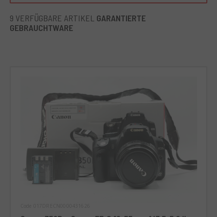
Die Canon 350D ist perfekt für jeden Aufnahmesituation,
9 VERFÜGBARE ARTIKEL
GARANTIERTE
sowohl für professionelle als auch für Amateurfotografen
GEBRAUCHTWARE
geeignet. Dank ihrer zahlreichen und leicht anpassbaren
Funktionen ist sie ideal für Außenaufnahmen, Porträts,
Reise- oder Sportfotos, aber auch für Natur- und
Landschaftsfotografie. Die verschiedenen Modi
ermöglichen es jedem Fotografen, die Aufnahme an seine
Bedürfnisse anzupassen.
Code 017DRECN0000431626