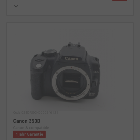
Code 021DRECN0000346131
Canon 350D
Canon & compatible
1 Jahr Garantie