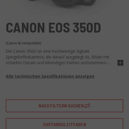
CANON EOS 350D
(Canon & compatible)
Die Canon 350D ist eine hochwertige digitale
Spiegelreflexkamera, die darauf ausgelegt ist, Bilder mit
scharfen Details und lebendigen Farben aufzunehmen.
Diese Kamera bietet eine hervorragende Auflösung und
eine Reihe von Funktionen, die sie ideal für Fotografen aller
Alle technischen Spezifikationen anzeigen
Erfahrungsstufen machen.
Diese Kamera bietet eine Auflösung von 8 Megapixeln, ein
EF-/EF-S-kompatibles Objektiv und ein 1,8-Zoll-LCD-Display.
Darüber hinaus ist die Canon 350D mit einer Vielzahl von
NACH FILTERN SUCHEN
Aufnahmemodi und einem fortschrittlichen
Belichtungssystem ausgestattet. Für Profis bietet es die
Möglichkeit, im RAW-Format zu fotografieren für eine
ZUSTANDSLEITFADEN
bessere Kontrolle in der Postproduktion.