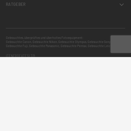
RATGEBER
Gebrauchtes, überprüftes und überholtes Fotoequipment:
Gebrauchte Canon
,
Gebrauchte Nikon
,
Gebrauchte Olympus
,
Gebrauchte Sony
,
Gebrauchte Fuji
,
Gebrauchte Panasonic
,
Gebrauchte Pentax
,
Gebrauchte Leica
IT
EN
FR
DE
AT
ES
LT
PL
®RCE Foto 2026 – USt-IdNr.:
Accessibility
AGB & Kundeninfos
Privacy Policy
IT01526800287
Cookie Policy