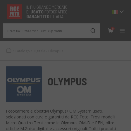
IL PIÙ GRANDE MERCATO
DI
USATO
FOTOGRAFICO
GARANTITO
D’ITALIA
0
Cerca tra 19.294 articoli usati e garantiti
/
Catalogo
/
Digitale
/
Olympus
OLYMPUS
Fotocamere e obiettivi Olympus/ OM System usati,
selezionati con cura e garantiti da RCE Foto. Trovi modelli
Micro Quattro Terzi come le Olympus OM-D e PEN, oltre a
ottiche M.Zuiko digitali e accessori originali. Tutti i prodotti