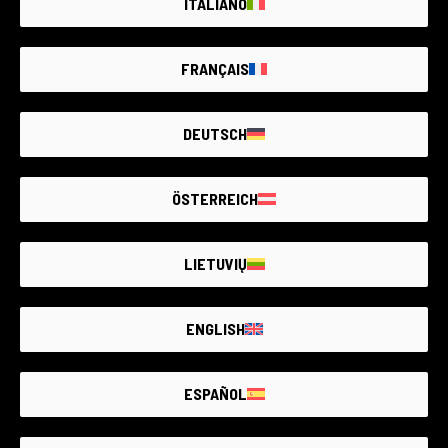
ITALIANO
CERCA PER FILTRI
FRANÇAIS
GUIDA ALLE CONDIZIONI
DEUTSCH
0 ARTICOLI DISPONIBILI
USATI GARANTITI
ÖSTERREICH
LIETUVIŲ
ENGLISH
IL PIÙ GRANDE MERCATO
DI
USATO
FOTOGRAFICO
GARANTITO
D’ITALIA
ESPAÑOL