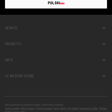
POLSKI
USATO GARANTITO
SERVIZI
PROGETTI
INFO
LE NOSTRE GUIDE
Attrezzatura fotografica usata, verificata e testata:
Canon usata
,
Nikon usata
,
Olympus usata
,
Sony usata
,
Fuji usata
,
Panasonic usata
,
Pentax
usata
,
Leica usata