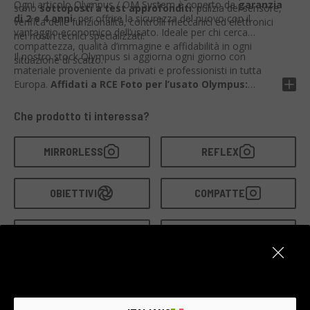
Ogni articolo Olympus / OM System è coperto da
garanzia
sono
sottoposti a test approfonditi
: pulizia del sensore,
di 2 e 4 anni
, per offrire la sicurezza del nuovo con il
verifica delle funzionalità, controlli meccanici ed elettronici
vantaggio economico dell’usato. Ideale per chi cerca
nei nostri tecnici specializzati.
compattezza, qualità d’immagine e affidabilità in ogni
Il nostro stock Olympus si aggiorna ogni giorno con
situazione di scatto.
materiale proveniente da privati e professionisti in tutta
Europa.
Affidati a RCE Foto per l’usato Olympus:
testato, garantito, pronto a scattare.
Che prodotto ti interessa?
MIRRORLESS
REFLEX
OBIETTIVI
COMPATTE
FLASH
ACCESSORI
GUARDA TUTTI I BRAND