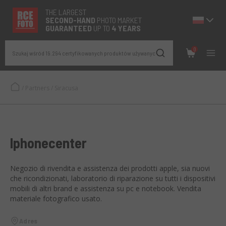
THE LARGEST
SECOND-
HAND
PHOTO MARKET
GUARANTEED
UP TO
4 YEARS
0
Szukaj wśród 19.294 certyfikowanych produktów używanych
/
Partners
/
Siracusa
Iphonecenter
Negozio di rivendita e assistenza dei prodotti apple, sia nuovi
che ricondizionati, laboratorio di riparazione su tutti i dispositivi
mobili di altri brand e assistenza su pc e notebook. Vendita
materiale fotografico usato.
Adres