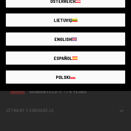
ÖSTERREICH
LIETUVIŲ
ENGLISH
ESPAÑOL
POLSKI
THE LARGEST
SECOND-
HAND
PHOTO MARKET
GUARANTEED
UP TO
4 YEARS
UŻYWANY Z GWARANCJĄ