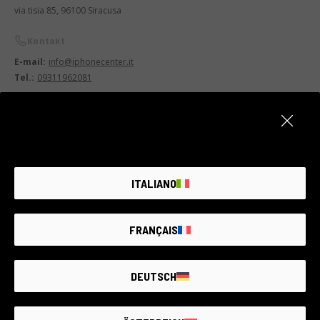
via tisia 85, 96100 Siracusa
Kontakt
E-mail:
info@iphonecenter.it
Tel.:
09311962081
Lun-ven: 09:00–13:00, 16:00–20:00 Sab: 09:00–13:00
ITALIANO
FRANÇAIS
DEUTSCH