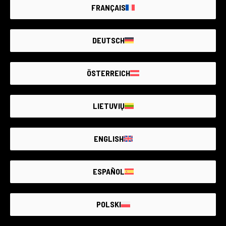
FRANÇAIS
DEUTSCH
ÖSTERREICH
LIETUVIŲ
ENGLISH
ESPAÑOL
POLSKI