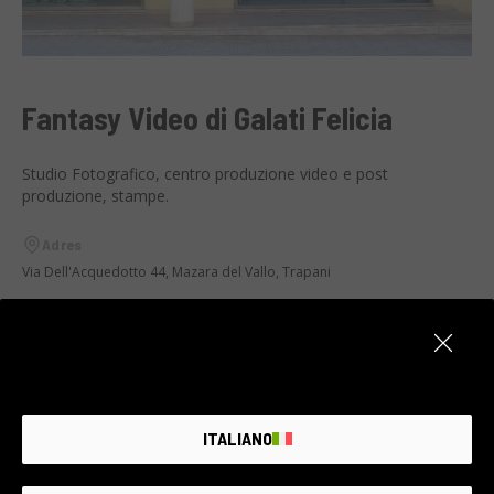
Fantasy Video di Galati Felicia
Studio Fotografico, centro produzione video e post
produzione, stampe.
Adres
Via Dell'Acquedotto 44, Mazara del Vallo, Trapani
Kontakt
E-mail:
fantasyvideo@fastwebnet.it
Tel.:
0923906725
9:00-13:00 e 16:00 alle 20:00
ITALIANO