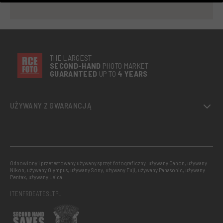
THE LARGEST
SECOND-
HAND
PHOTO MARKET
GUARANTEED
UP TO
4 YEARS
UŻYWANY Z GWARANCJĄ
Odnowiony i przetestowany używany sprzęt fotograficzny: używany Canon, używany
Nikon, używany Olympus, używany Sony, używany Fuji, używany Panasonic, używany
Pentax, używany Leica
IT
EN
FR
DE
AT
ES
LT
PL