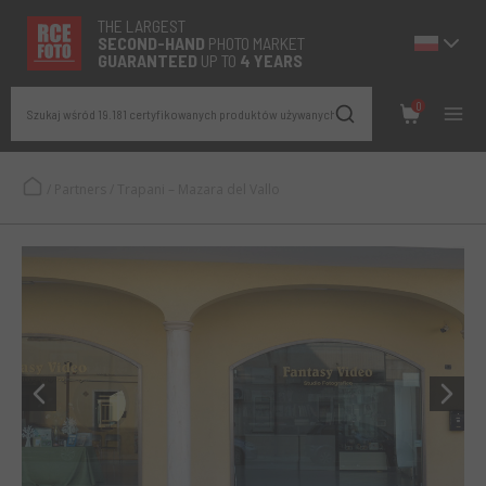
THE LARGEST
SECOND-
HAND
PHOTO MARKET
GUARANTEED
UP TO
4 YEARS
0
Szukaj wśród 19.181 certyfikowanych produktów używanych
/
Partners
/
Trapani – Mazara del Vallo