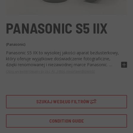
PANASONIC S5 IIX
(Panasonic)
Panasonic S5 IIX to wysokiej jakości aparat bezlusterkowy,
który oferuje wyjątkowe doświadczenie fotograficzne,
dzięki renomowanej i niezawodnej marce Panasonic.
Opis wygenerowany przez AI, zgłoś nieprawidłowość
Ten aparat bezlusterkowy posiada pełnoklatkowy sensor o
rozdzielczości 24,2 megapikseli, stabilizację korpusu na 5
osiach i możliwość nagrywania filmów w 4K. Jego
imponująca zdolność do ciągłego strzelania z prędkością 7
klatek na sekundę sprawia, że jest idealny do uchwycenia
SZUKAJ WEDŁUG FILTRÓW
szybko poruszających się momentów.
To idealny sprzęt dla profesjonalnych fotografów
CONDITION GUIDE
poszukujących najwyższej jakości obrazu, którzy chcą
kręcić filmy w wysokiej rozdzielczości i szukają