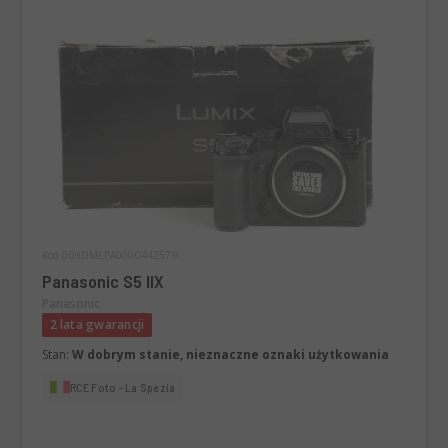
Kod 009DMLPA0000442579
Panasonic S5 IIX
Panasonic
2 lata gwarancji
Stan:
W dobrym stanie, nieznaczne oznaki użytkowania
RCE Foto - La Spezia