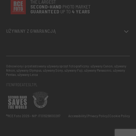
THE LARGEST
SECOND-
HAND
PHOTO MARKET
GUARANTEED
UP TO
4 YEARS
UŻYWANY Z GWARANCJĄ
Odnowiony i przetestowany używany sprzęt fotograficzny: używany Canon, używany
Nikon, używany Olympus, używany Sony, używany Fuji, używany Panasonic, używany
Pentax, używany Leica
IT
EN
FR
DE
AT
ES
LT
PL
®RCE Foto 2026 – NIP: IT01526800287
Accessibility
Privacy Policy
Cookie Policy