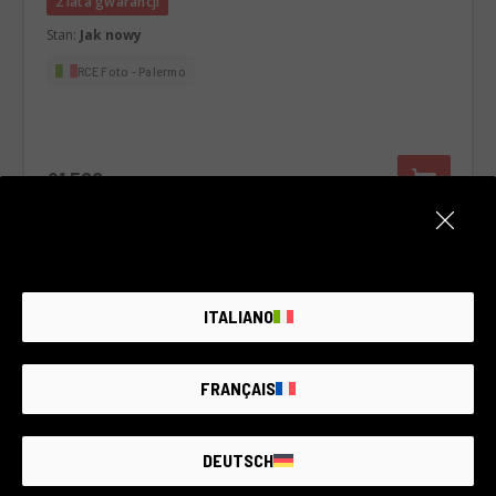
2 lata gwarancji
Stan:
Jak nowy
RCE Foto - Palermo
€1.500
ITALIANO
FRANÇAIS
DEUTSCH