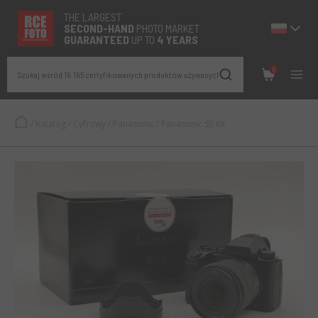
THE LARGEST
SECOND-
HAND
PHOTO MARKET
GUARANTEED
UP TO
4 YEARS
0
Szukaj wśród 19.195 certyfikowanych produktów używanych
/
Katalog
/
Cyfrowy
/
Panasonic
/
Panasonic S5 IIX