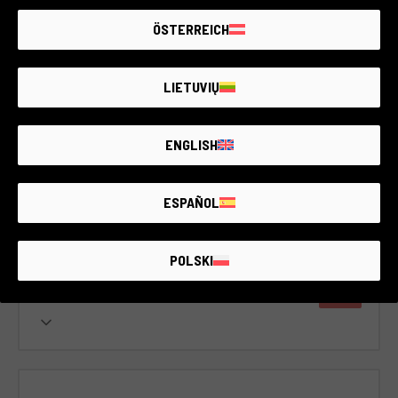
ÖSTERREICH
Kod 003DMLPA0000444152
LIETUVIŲ
Panasonic S5 IIX
Panasonic
ENGLISH
2 lata gwarancji
Stan:
Jak nowy
ESPAÑOL
RCE Foto - Rovigo
POLSKI
€1.490