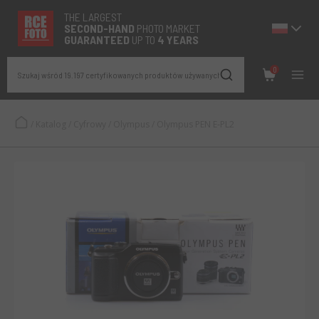
THE LARGEST
SECOND-
HAND
PHOTO MARKET
GUARANTEED
UP TO
4 YEARS
0
Szukaj wśród 19.197 certyfikowanych produktów używanych
/
Katalog
/
Cyfrowy
/
Olympus
/
Olympus PEN E-PL2