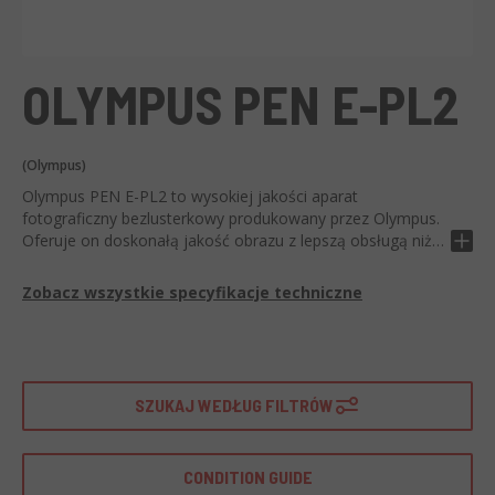
OLYMPUS PEN E-PL2
(Olympus)
Olympus PEN E-PL2 to wysokiej jakości aparat
fotograficzny bezlusterkowy produkowany przez Olympus.
Oferuje on doskonałą jakość obrazu z lepszą obsługą niż
standardowy aparat DSLR, wszystko to w kompaktowej i
lekkiej obudowie.
Zobacz wszystkie specyfikacje techniczne
Dzięki sensorowi LIVE MOS o rozdzielczości 12,3
megapikseli, procesorowi TruePic V oraz szybkiemu
systemowi auto-fokusu, E-PL2 gwarantuje doskonałą
jakość obrazu. E-PL2 oferuje także 3-calowy wyświetlacz
SZUKAJ WEDŁUG FILTRÓW
HD i kompatybilność z szeroką gamą obiektywów M.ZUIKO
Olympus.
CONDITION GUIDE
Idealny dla fotografów w drodze, Olympus PEN E-PL2 to