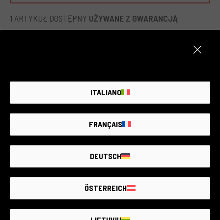
świetna opcja dla osób szukających wysokiej jakości DSLR
bez obciążenia lub rozmiarów. Idealny do fotografowania
1 ARTYKUŁ DOSTĘPNY
UŻYWANE Z GWARANCJĄ
krajobrazów, osób i architektury, a także dla tych, którzy
chcą eksplorować fotografię uliczną lub reportaż
dokumentalny.
ITALIANO
FRANÇAIS
DEUTSCH
ÖSTERREICH
Kod 009DMLOL0000327556
Olympus PEN E-PL2
LIETUVIŲ