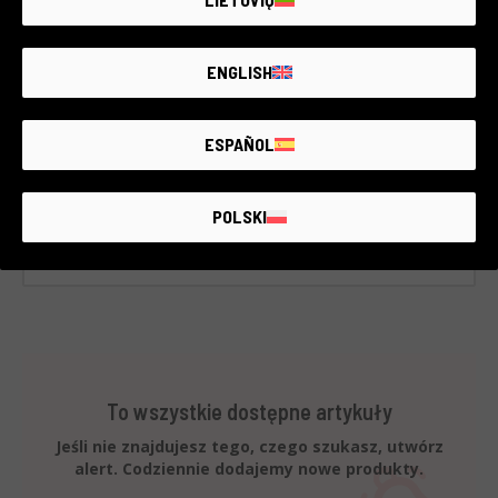
Olympus
rok gwarancji
Stan:
Jak nowy
ENGLISH
Liczba zdjęć:
65
RCE Foto - La Spezia
ESPAÑOL
€180
POLSKI
To wszystkie dostępne artykuły
Jeśli nie znajdujesz tego, czego szukasz, utwórz
alert. Codziennie dodajemy nowe produkty.