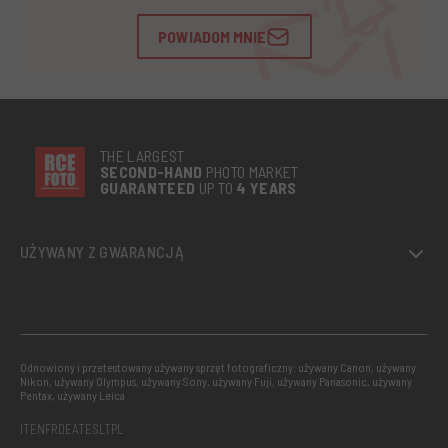
POWIADOM MNIE
THE LARGEST
SECOND-
HAND
PHOTO MARKET
GUARANTEED
UP TO
4 YEARS
UŻYWANY Z GWARANCJĄ
Odnowiony i przetestowany używany sprzęt fotograficzny: używany Canon, używany
Nikon, używany Olympus, używany Sony, używany Fuji, używany Panasonic, używany
Pentax, używany Leica
IT
EN
FR
DE
AT
ES
LT
PL