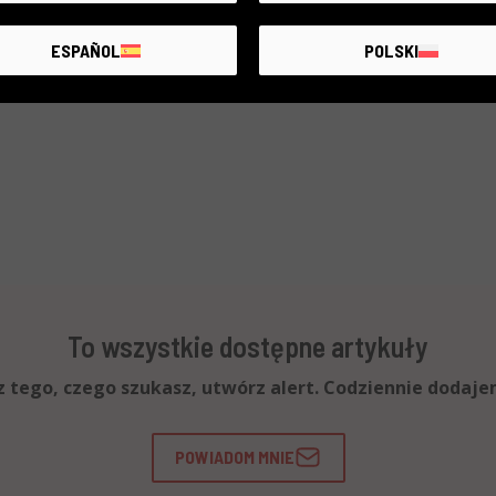
ESPAÑOL
POLSKI
To wszystkie dostępne artykuły
esz tego, czego szukasz, utwórz alert. Codziennie dodaj
POWIADOM MNIE