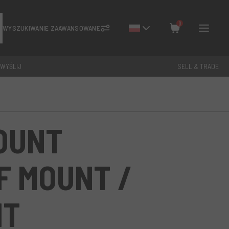
0
WYSZUKIWANIE ZAAWANSOWANE
 WYŚLIJ
SELL & TRADE
Zamknij
Razem: €
0
OUNT
F MOUNT /
NT