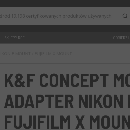
SKLEPY RCE
ODBIERZ I
NIKON F MOUNT / FUJIFILM X MOUNT
0
artykuły
K&F CONCEPT M
ADAPTER NIKON 
FUJIFILM X MOU