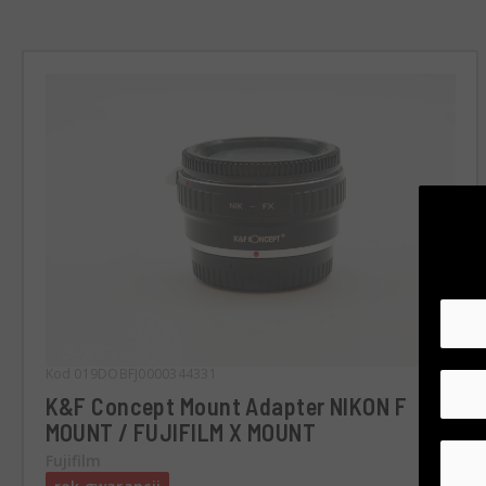
Kod 019DOBFJ0000344331
K&F Concept Mount Adapter NIKON F
MOUNT / FUJIFILM X MOUNT
Fujifilm