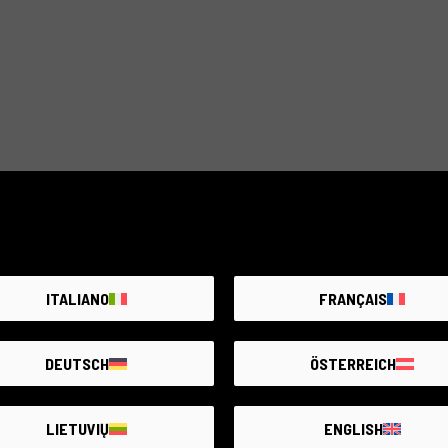
ITALIANO
FRANÇAIS
DEUTSCH
ÖSTERREICH
LIETUVIŲ
ENGLISH