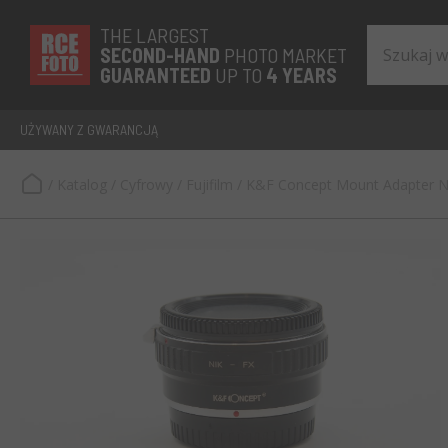
THE LARGEST
SECOND-
HAND
PHOTO MARKET
GUARANTEED
UP TO
4 YEARS
UŻYWANY Z GWARANCJĄ
/
Katalog
/
Cyfrowy
/
Fujifilm
/
K&F Concept Mount Adapter 